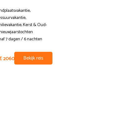
ndplaatsvakantie,
Standplaatsvakantie,
ssuurvakantie,
Dressuurvakantie,
ilievakantie, Kerst & Oud-
Familievakantie, Korte
nieuwjaarstochten
paardrijvakanties, Kerst & Oud
af 7 dagen / 6 nachten
en nieuwjaarstochten, Leren
paardrijden op vakantie
Vanaf 4 dagen / 3 nachten
Bekijk reis
€ 2060
Bekijk reis
vanaf
€ 1150