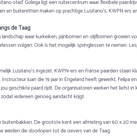
itano-stad’ Golega ligt een ruitercentrum waar flexibele paardr
men en buitenritten maken op prachtige Lusitano’s, KWPN-ers e
langs de Taag
g landschap waar kurkeiken, pijnbomen en olijfbomen groeien vo
rlessen volgen. Ook is het mogelijk springlessen te nemen. Le
ijk Lusitano’s ingezet. KWPN-ers en Franse paarden staan klaar
. Instructeur Juan die 19 jaar in Engeland heeft gewerkt, Felipa 
jou geschikte paard rijdt. De organisatoren werken het liefst in
, zodat iedereen genoeg aandacht krijgt.
e buitenbakken. De grootste kent een afmeting van 60 x 20 me
me weiden die doorlopen tot de oevers van de Taag.