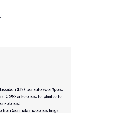
3.
er de bergen, door de bossen of over het
cht
p basis van volpension. Neem contact
ordere ruiter. Of het nu een weekendje
 klassieke dressuur, of liever in
issabon (LIS), per auto voor 3pers.
rs. € 250 enkele reis, ter plaatse te
 enkele reis)
enrijden.
e trein (een hele mooie reis langs