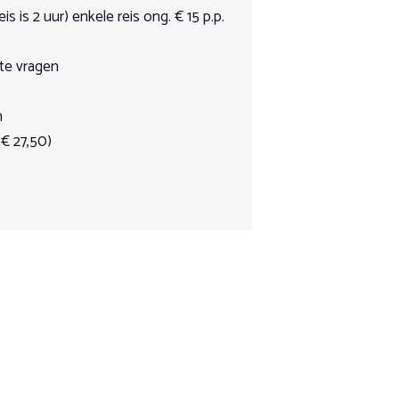
is is 2 uur) enkele reis ong. € 15 p.p.
te vragen
n
enrijden.
 € 27,50)
nrijden.
nrijden.