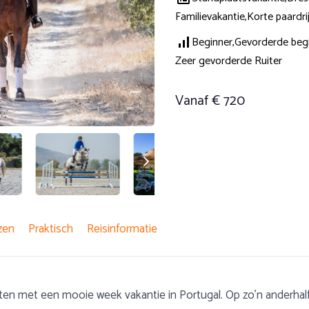
Familievakantie,
Korte paardri
Beginner,
Gevorderde begi
Zeer gevorderde Ruiter
Vanaf € 720
zen
Praktisch
Reisinformatie
sten met een mooie week vakantie in Portugal. Op zo’n anderhal