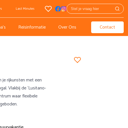
rs
Last Minutes
a's
Reisinformatie
Over Ons
Contact
 je rijkunsten met een
al. Vlakbij de ‘Lusitano-
entrum waar flexibele
ngeboden.
suurvakantie,