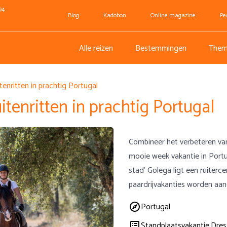
94
Blog
Kadobon
Online magazine
Pe
Alle reizen
Bestemmingen
Them
tenritten in prachtig Portugal
itenritten in prachtig Portugal
Combineer het verbeteren van
mooie week vakantie in Portug
stad’ Golega ligt een ruiterc
paardrijvakanties worden aa
Portugal
Standplaatsvakantie,
Dres