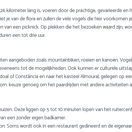
 26 kilometer lang is, voeren door de prachtige, gevarieerde en 
je van de flora en zullen de vele vogels die hier voorkomen je 
ten van een picknick. Op plekken die het bezoeken waard zijn, w
duren een tot drie uur.
teiten aangeboden zoals mountainbiken, roeien en kanoën. Vog
veneens tot de mogelijkheden. Ook kunnen er culturele uitsta
oal of Constância en naar het kasteel Almoural, gelegen op een 
tom: keuze genoeg om het paardrijden met andere activiteiten af
huizen. Deze liggen op 5 tot 10 minuten lopen van het ruitercent
rvan een zonder eigen badkamer.
ion. Soms wordt ook in een restaurant gedineerd en de eigenaar 