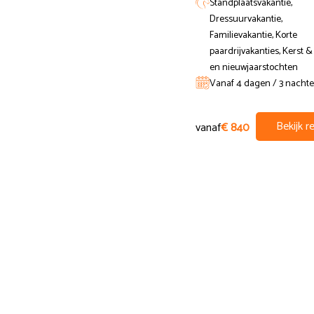
Standplaatsvakantie,
voor een offerte op maat.
Dressuurvakantie,
Familievakantie, Korte
2025 Niet-ruiter prijs per persoon op basi
paardrijvakanties, Kerst 
en nieuwjaarstochten
laagseizoen: 150 euro per nacht
Vanaf 4 dagen / 3 nacht
midden- en hoogseizoen: 175 euro p
Bekijk re
vanaf
€ 840
2026 Niet-ruiter prijs per persoon in een 
laagseizoen: half-pension 158 euro p
midden- en hoogseizoen: halfpension
Extra's:
extra lessen 87,50 euro per les
extra maaltijden 27,50 euro per maal
extra nachten mogelijk op aanvraag