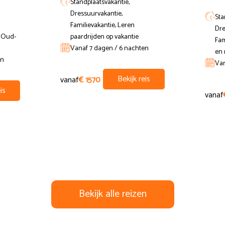
Standplaatsvakantie,
Dressuurvakantie,
Sta
Familievakantie, Leren
Dre
s van halfpension in een gedeelde kamer met een ruiter:
& Oud-
paardrijden op vakantie
Fam
Vanaf 7 dagen / 6 nachten
en 
en
Van
er nacht
Bekijk reis
vanaf
€ 1570
is
vanaf
gedeelde kamer met een ruiter:
er nacht, volpension 185 euro per nacht
 185 euro per nacht, volpension 210 euro per nacht
Bekijk alle reizen
tijd