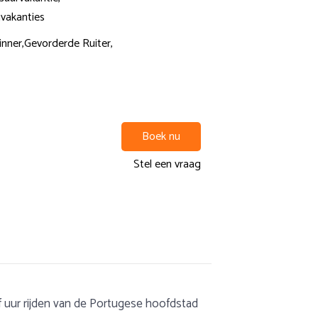
jvakanties
nner,
Gevorderde Ruiter,
Boek nu
Stel een vraag
f uur rijden van de Portugese hoofdstad