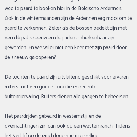
weg te paard te boeken hier in de Belgische Ardennen.
Duur
Ook in de wintermaanden zijn de Ardennen erg mooi om te
tot 6 dagen
(2)
paard te verkennen. Zeker als de bossen bedekt zijn met
een dik pak sneeuw en de paden onherkenbaar zijn
Ruiterniveau
geworden. En wie wil er niet een keer met zijn paard door
de sneeuw galopperen?
Gevorderde Ruiter
(2)
Zeer gevorderde Ruiter
(2)
De tochten te paard zijn uitsluitend geschikt voor ervaren
ruiters met een goede conditie en recente
Nieuwe of populaire reizen
buitenrijervaring. Ruiters dienen alle gangen te beheersen.
Populair
(1)
Het paardrijden gebeurd in westernstijl en de
overnachtingen zijn dan ook op een westernranch. Tijdens
het verblijf op de ranch logeer je in gezellige