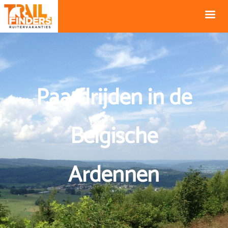
NL +31 43
BE +32 12
325 34 66
74 74 94
Blog
info@horseholiday.com
Paardrijden in de
Belgische
Ardennen