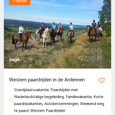
Populair
Standplaatsvakantie
(2)
Paardrijden met Nederlandstalige begeleiding
(2)
Familievakantie
(2)
Korte paardrijvakanties
(2)
Autobestemmingen
(2)
Meer tonen
België
Land
Western paardrijden in de Ardennen
België
(2)
Standplaatsvakantie, Paardrijden met
Nederlandstalige begeleiding, Familievakantie, Korte
Prijs
paardrijvakanties, Autobestemmingen, Weekend weg
Onder de € 500
te paard, Western Paardrijden