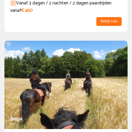
Vanaf 3 dagen / 2 nachten / 2 dagen paardrijden
€ 500 - € 1000
vanaf
€ 450
€ 1000 - € 2000
Bekijk reis
€ 2000 - € 3000
Boven de € 3000
Periode
Aankomsten
augustus
2026
ma
di
wo
do
vr
za
zo
België
1
2