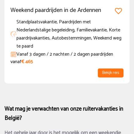
3
4
5
6
7
8
9
Weekend paardrijden in de Ardennen
10
11
12
13
14
15
16
17
18
19
20
21
22
23
Standplaatsvakantie, Paardrijden met
24
25
26
27
28
29
30
Nederlandstalige begeleiding, Familievakantie, Korte
paardrijvakanties, Autobestemmingen, Weekend weg
31
te paard
Vakantie periode
Vanaf 3 dagen / 2 nachten / 2 dagen paardrijden
vanaf
€ 465
Zomervakantie (BE)
(2)
Bekijk reis
Zomervakantie (NED regio Noord)
(2)
Zomervakantie (NED regio Zuid)
(2)
Zomervakantie (NED regio Midden)
(2)
Wat mag je verwachten van onze ruitervakanties in
België?
Herfstvakantie (NED regio Noord)
(2)
Meer tonen
Het gehele jaar door is het mogelijk om een weekendje