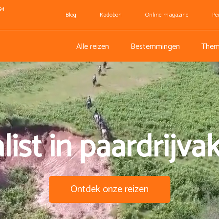
94
Blog
Kadobon
Online magazine
Pe
Alle reizen
Bestemmingen
Them
list in paardrijva
Ontdek onze reizen