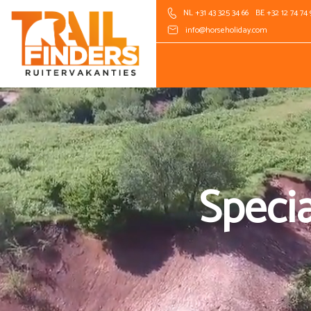
NL +31 43 325 34 66
BE +32 12 74 74 
info@horseholiday.com
Specia