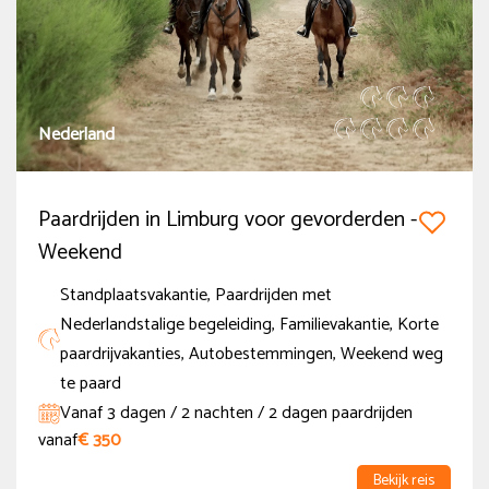
Zomervakantie (BE)
(67)
Zomervakantie (NED regio Noord)
(56)
Nederland
Zomervakantie (NED regio Zuid)
(62)
Zomervakantie (NED regio Midden)
(66)
Paardrijden in Limburg voor gevorderden -
Herfstvakantie (NED regio Noord)
(41)
Weekend
Meer tonen
Standplaatsvakantie, Paardrijden met
Nederlandstalige begeleiding, Familievakantie, Korte
Duur
paardrijvakanties, Autobestemmingen, Weekend weg
tot 6 dagen
te paard
(39)
Vanaf 3 dagen / 2 nachten / 2 dagen paardrijden
7 tot 12 dagen
(55)
vanaf
€ 350
meer dan 13 dagen
(2)
Bekijk reis