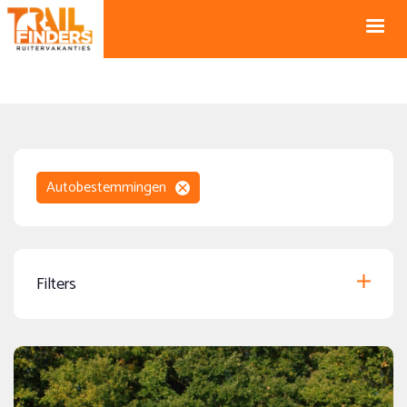
NL +31 43
BE +32 12
325 34 66
74 74 94
Blog
info@horseholiday.com
Autobestemmingen
Filters
Speciale aanbiedingen
Data 2027 online
(11)