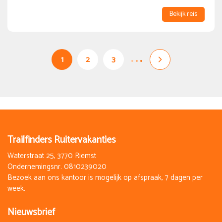
Bekijk reis
1
2
3
Trailfinders Ruitervakanties
Waterstraat 25, 3770 Riemst
Ondernemingsnr. 0810239020
Bezoek aan ons kantoor is mogelijk op afspraak, 7 dagen per
week.
Nieuwsbrief