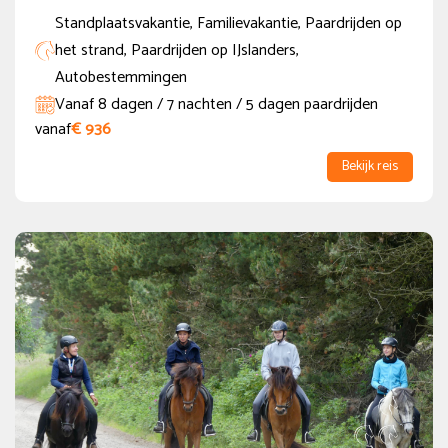
Extra Opties
Standplaatsvakantie, Familievakantie, Paardrijden op
het strand, Paardrijden op IJslanders,
1-persoons accommodatie
(58)
Autobestemmingen
Vanaf 8 dagen / 7 nachten / 5 dagen paardrijden
Niet-ruiter
(38)
vanaf
€ 936
Korting voor kinderen
(13)
Bekijk reis
Flexibel programma
(1)