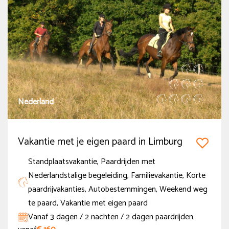
Thema
Trektocht
(41)
Semi-Trektocht
(9)
Standplaatsvakantie
(53)
Nederland
Paardrijden met Nederlandstalige begeleiding
(13)
Dressuurvakantie
(4)
Vakantie met je eigen paard in Limburg
Meer tonen
Standplaatsvakantie, Paardrijden met
Nederlandstalige begeleiding, Familievakantie, Korte
Land
paardrijvakanties, Autobestemmingen, Weekend weg
België
te paard, Vakantie met eigen paard
(2)
Vanaf 3 dagen / 2 nachten / 2 dagen paardrijden
Denemarken
(9)