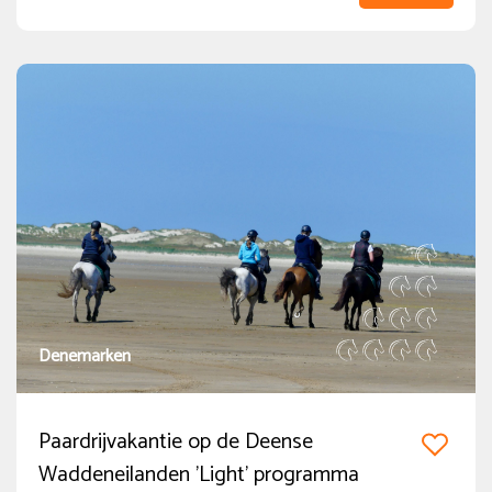
Ruiterniveau
Beginner
(21)
Gevorderde beginner
(31)
Gevorderde Ruiter
(83)
Zeer gevorderde Ruiter
(88)
Nieuwe of populaire reizen
Populair
Denemarken
(14)
Nieuw
(11)
Paardrijvakantie op de Deense
Vol in 2026
(1)
Waddeneilanden 'Light' programma