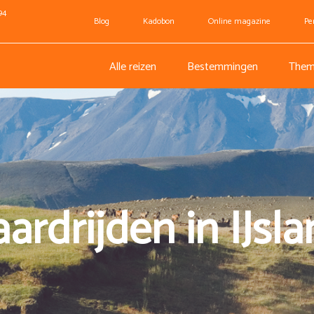
94
Blog
Kadobon
Online magazine
Pe
Alle reizen
Bestemmingen
Them
ardrijden in IJsl