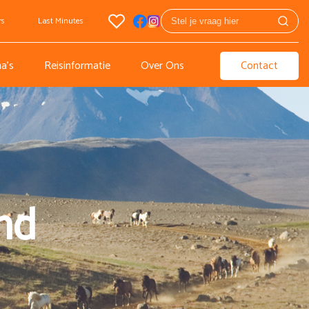
rs
Last Minutes
a's
Reisinformatie
Over Ons
Contact
and