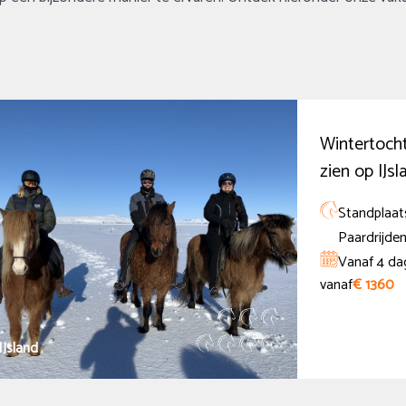
Wintertocht
zien op IJsl
Standplaats
Paardrijden
Vanaf 4 da
vanaf
€ 1360
IJsland