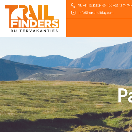
NL +31 43 325 34 66
BE +32 12 74 74 
info@horseholiday.com
Pa