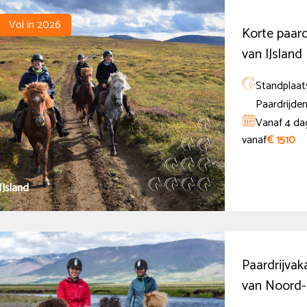
Vol in 2026
Korte paard
van IJsland
Standplaats
Paardrijden
Vanaf 4 da
vanaf
€ 1510
IJsland
Paardrijvak
van Noord-