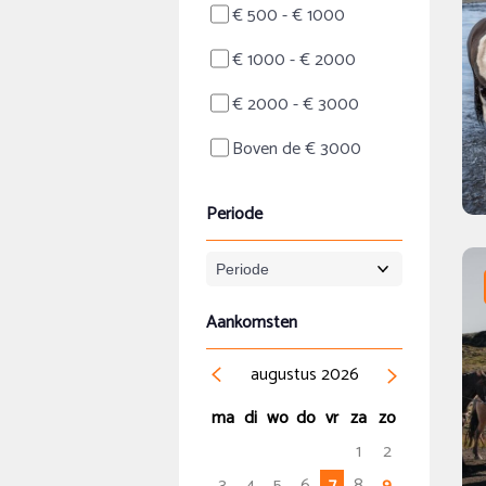
€ 500 - € 1000
€ 1000 - € 2000
€ 2000 - € 3000
Boven de € 3000
Periode
Aankomsten
augustus
2026
ma
di
wo
do
vr
za
zo
1
2
3
4
5
6
7
8
9