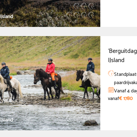
IJsland
‘Berguitdag
IJsland
Standplaats
paardrijvak
Vanaf 4 da
vanaf
€ 1780
IJsland