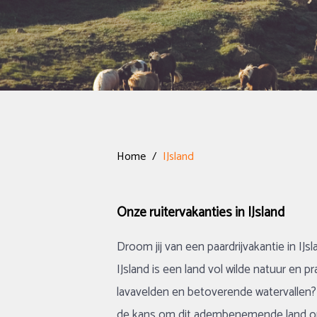
Home
/
IJsland
Onze ruitervakanties in IJsland
Droom jij van een paardrijvakantie in IJs
IJsland is een land vol wilde natuur en 
lavavelden en betoverende watervallen? D
de kans om dit adembenemende land op e