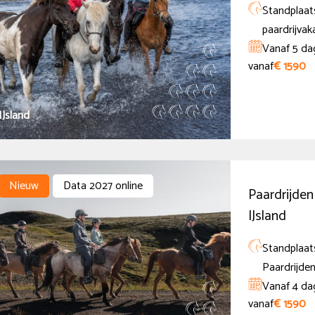
Standplaats
paardrijvak
Vanaf 5 da
vanaf
€ 1590
IJsland
Nieuw
Data 2027 online
Paardrijden
IJsland
Standplaats
Paardrijden
Vanaf 4 da
vanaf
€ 1590