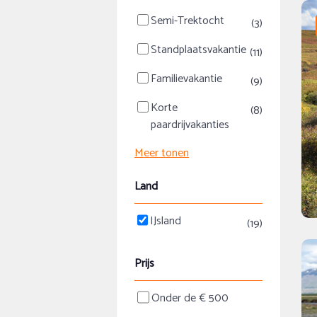
Semi-Trektocht
(3)
Standplaatsvakantie
(11)
Familievakantie
(9)
Korte
(8)
paardrijvakanties
Meer tonen
Land
IJsland
(19)
Prijs
Onder de € 500