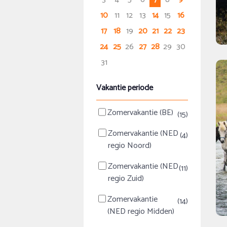
10
11
12
13
14
15
16
17
18
19
20
21
22
23
24
25
26
27
28
29
30
31
Vakantie periode
Zomervakantie (BE)
(15)
Zomervakantie (NED
(4)
regio Noord)
Zomervakantie (NED
(11)
regio Zuid)
Zomervakantie
(14)
(NED regio Midden)