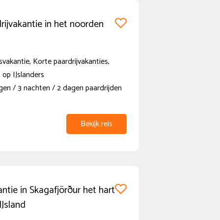
rijvakantie in het noorden
vakantie, Korte paardrijvakanties,
 op IJslanders
gen / 3 nachten / 2 dagen paardrijden
Bekijk reis
antie in Skagafjörður het hart
IJsland