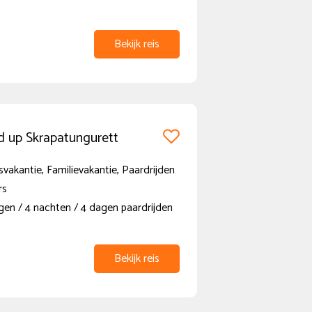
Bekijk reis
d up Skrapatungurett
vakantie, Familievakantie, Paardrijden
rs
gen / 4 nachten / 4 dagen paardrijden
Bekijk reis