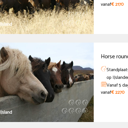
vanaf
€ 2170
IJsland
Horse roun
Standplaats
op IJslande
Vanaf 5 da
vanaf
€ 2270
IJsland