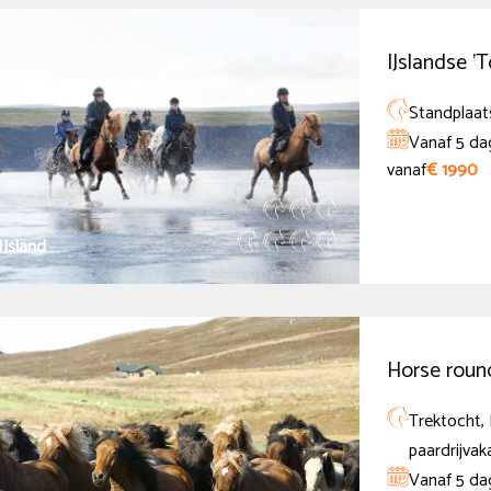
IJslandse '
Standplaats
Vanaf 5 da
vanaf
€ 1990
IJsland
Horse round
Trektocht, 
paardrijvak
Vanaf 5 da