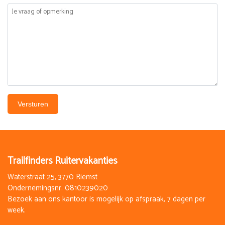
Versturen
Trailfinders Ruitervakanties
Waterstraat 25, 3770 Riemst
Ondernemingsnr. 0810239020
Bezoek aan ons kantoor is mogelijk op afspraak, 7 dagen per
week.