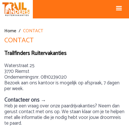
NL +31 43
BE +32 12
325 34 66
74 74 94
Blog
info@horseholiday.com
Home
/
CONTACT
CONTACT
Trailfinders Ruitervakanties
Waterstraat 25
3770 Riemst
Ondernemingsnr. 0810239020
Bezoek aan ons kantoor is mogelijk op afspraak, 7 dagen
per week.
Contacteer ons →
Heb je een vraag over onze paardrijvakanties? Neem dan
gerust contact met ons op. We staan klaar om je te helpen
met alle informatie die je nodig hebt voor jouw droomreis
te paard.