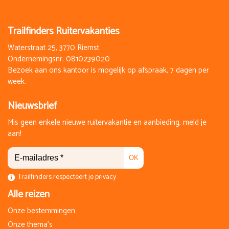
vr 25 september 2026
zo 27 september 2026
3 Dagen
Trailfinders Ruitervakanties
Op aanvraag
Vol
Waterstraat 25, 3770 Riemst
€ 450,00
Ondernemingsnr. 0810239020
Bezoek aan ons kantoor is mogelijk op afspraak, 7 dagen per
Boeken
week.
ma 28 september 2026
wo 30 september 2026
Nieuwsbrief
3 Dagen
Mis geen enkele nieuwe ruitervakantie en aanbieding, meld je
Op aanvraag
aan!
5 vrije plaatsen
€ 450,00
OK
Boeken
Trailfinders respecteert je privacy
vr 2 oktober 2026
Alle reizen
zo 4 oktober 2026
3 Dagen
Onze bestemmingen
Op aanvraag
Onze thema's
2 vrije plaatsen