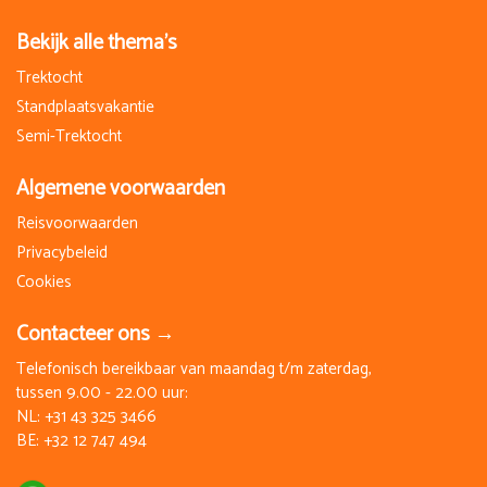
€ 450,00
Bekijk alle thema's
Boeken
Trektocht
vr 9 oktober 2026
Standplaatsvakantie
zo 11 oktober 2026
Semi-Trektocht
3 Dagen
Op aanvraag
Algemene voorwaarden
Vol
€ 450,00
Reisvoorwaarden
Boeken
Privacybeleid
Cookies
vr 16 oktober 2026
zo 18 oktober 2026
Contacteer ons →
3 Dagen
Op aanvraag
Telefonisch bereikbaar van maandag t/m zaterdag,
Vol
tussen 9.00 - 22.00 uur:
€ 450,00
NL:
+31 43 325 3466
BE:
+32 12 747 494
Boeken