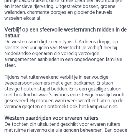
pittige galopstukken: deze streek biedt een avontuurlijke
én intensieve rijervaring. Uitgestrekte bossen, groene
weilanden, charmante dorpjes en glooiende heuvels
wisselen elkaar af.
Verblijf op een sfeervolle westernranch midden in de
natuur
De westernranch ligt in een typisch Ardeens dorpje, op
slechts een uur rijden van Maastricht. Je verblijft hier bij
Nederlandse eigenaren die volledig verzorgde
arrangementen aanbieden in een ongedwongen familiale
sfeer.
Tijdens het ruiterweekend verblijf je in eenvoudige
tweepersoonskamers met eigen badkamer. Er staan
stevige houten stapel bedden. Er is een gezellige saloon
met houtkachel waar ’s avonds een stevige maaltijd wordt
geserveerd. Bij mooi en warm weer wordt er buiten op de
veranda gegeten en ontbreekt ook het kampvuur niet.
Western paardrijden voor ervaren ruiters
De tochten zijn uitsluitend geschikt voor ervaren ruiters
met ruime rijervaring die alle gangen beheersen. Een goede