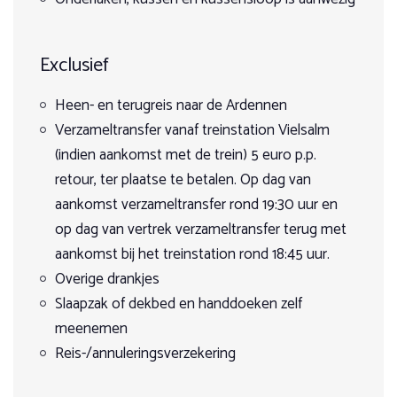
€ 450,00
onderweg
Max. 6 ruiters per weekend mogelijk
Boeken
Super weekend gehad!! Hele fijne mensen!!!
Exclusief
Leuke paardjes
vr 21 augustus 2026
Zeker voor herhaling vatbaar!!!
zo 23 augustus 2026
Heen- en terugreis naar de Ardennen
3 Dagen
Eykens
9
Verzameltransfer vanaf treinstation Vielsalm
Op aanvraag
Vol
DATUM: 26-03-2025
(indien aankomst met de trein) 5 euro p.p.
€ 450,00
retour, ter plaatse te betalen. Op dag van
Boeken
aankomst verzameltransfer rond 19:30 uur en
Dewyn
8
op dag van vertrek verzameltransfer terug met
ma 24 augustus 2026
DATUM: 23-07-2025
aankomst bij het treinstation rond 18:45 uur.
wo 26 augustus 2026
3 Dagen
Overige drankjes
Op aanvraag
Reiziger
Slaapzak of dekbed en handdoeken zelf
9
2 vrije plaatsen
€ 450,00
meenemen
DATUM: 17-08-2024
Reis-/annuleringsverzekering
Boeken
Toon meer
vr 28 augustus 2026