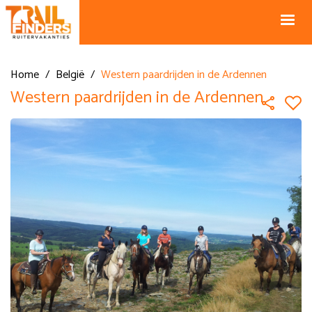
NL +31 43
BE +32 12
325 34 66
74 74 94
Blog
info@horseholiday.com
Home
/
België
/
Western paardrijden in de Ardennen
Western paardrijden in de Ardennen