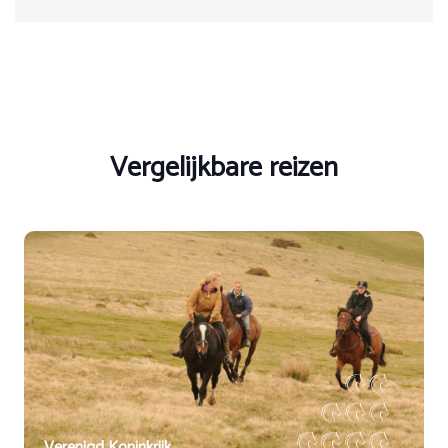
zo 30 augustus 2026
3 Dagen
Op aanvraag
Vol
€ 450,00
Boeken
Vergelijkbare reizen
vr 4 september 2026
zo 6 september 2026
3 Dagen
Op aanvraag
Vol
€ 450,00
Boeken
vr 11 september 2026
zo 13 september 2026
3 Dagen
Op aanvraag
Vol
Verenigd Koninkrijk