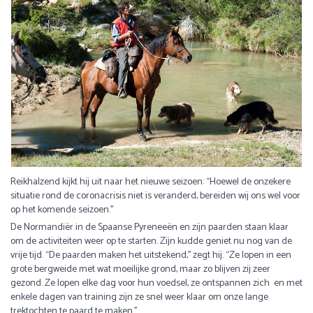
Reikhalzend kijkt hij uit naar het nieuwe seizoen: “Hoewel de onzekere
situatie rond de coronacrisis niet is veranderd, bereiden wij ons wel voor
op het komende seizoen.’’
De Normandiër in de Spaanse Pyreneeën en zijn paarden staan klaar
om de activiteiten weer op te starten. Zijn kudde geniet nu nog van de
vrije tijd. “De paarden maken het uitstekend,’’ zegt hij. “Ze lopen in een
grote bergweide met wat moeilijke grond, maar zo blijven zij zeer
gezond. Ze lopen elke dag voor hun voedsel, ze ontspannen zich en met
enkele dagen van training zijn ze snel weer klaar om onze lange
trektochten te paard te maken.’’