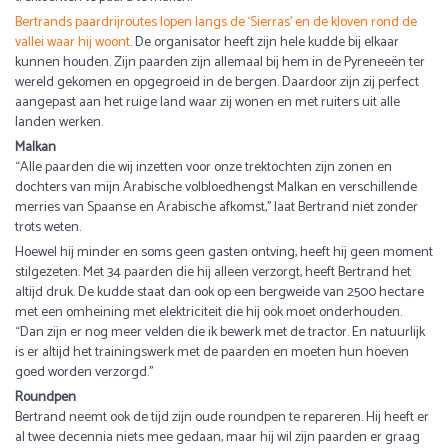
Bertrands paardrijroutes lopen langs de ‘Sierras’ en de kloven rond de
vallei waar hij woont
. De organisator heeft zijn hele kudde bij elkaar
kunnen houden. Zijn paarden zijn allemaal bij hem in de Pyreneeën ter
wereld gekomen en opgegroeid in de bergen. Daardoor zijn zij perfect
aangepast aan het ruige land waar zij wonen en met ruiters uit alle
landen werken.
Malkan
“Alle paarden die wij inzetten voor onze trektochten zijn zonen en
dochters van mijn Arabische volbloedhengst Malkan en verschillende
merries van Spaanse en Arabische afkomst,’’ laat Bertrand niet zonder
trots weten.
Hoewel hij minder en soms geen gasten ontving, heeft hij geen moment
stilgezeten. Met 34 paarden die hij alleen verzorgt, heeft Bertrand het
altijd druk. De kudde staat dan ook op een bergweide van 2500 hectare
met een omheining met elektriciteit die hij ook moet onderhouden.
“Dan zijn er nog meer velden die ik bewerk met de tractor. En natuurlijk
is er altijd het trainingswerk met de paarden en moeten hun hoeven
goed worden verzorgd.’’
Roundpen
Bertrand neemt ook de tijd zijn oude roundpen te repareren. Hij heeft er
al twee decennia niets mee gedaan, maar hij wil zijn paarden er graag