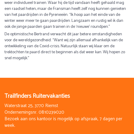
weer individueel trainen. Waar hij de tijd vandaan heeft gehaald mag
een raadsel heten, maar de Fransman heeft zelf nog kunnen genieten
van het paardrijden in de Pyreneeën. “Ik hoop aan het einde van de
winter weer meer te gaan paardrijden. Langzaam en rustig wil ik dan
ook de jonge paarden gaan trainen in de ‘nieuwe’ roundpen.’’
De optimistische Bertrand verwacht dit jaar betere omstandigheden
voor de wereldgezondheid. “Want wij zijn allemaal afhankelijk van de
ontwikkeling van de Covid-crisis. Natuurlijk staan wij klaar om de
trektochten te paard direct te beginnen als dat weer kan. Wij hopen zo
snel mogelijk.’’
Trailfinders Ruitervakanties
Waterstraat 25, 3770 Riemst
Ondernemingsnr. 0810239020
Bezoek aan ons kantoor is mogelijk op afspraak, 7 dagen per
week.