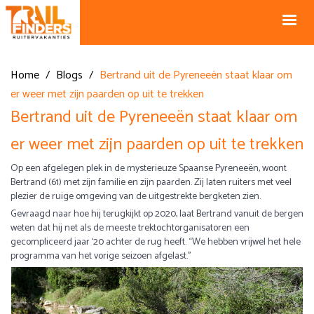
NL +31 43
BE +32 12
325 34 66
74 74 94
Blog
info@horseholiday.com
Home
/
Blogs
/
Bertrand uit de Pyreneeën staat klaar om
er weer met zijn paarden op uit te trekken
Bertrand uit de Pyreneeën staat klaar om
er weer met zijn paarden op uit te trekken
Op een afgelegen plek in de mysterieuze Spaanse Pyreneeën, woont
Bertrand (61) met zijn familie en zijn paarden. Zij laten ruiters met veel
plezier de ruige omgeving van de uitgestrekte bergketen zien.
Gevraagd naar hoe hij terugkijkt op 2020, laat Bertrand vanuit de bergen
weten dat hij net als de meeste trektochtorganisatoren een
gecompliceerd jaar ‘20 achter de rug heeft. “We hebben vrijwel het hele
programma van het vorige seizoen afgelast.’’