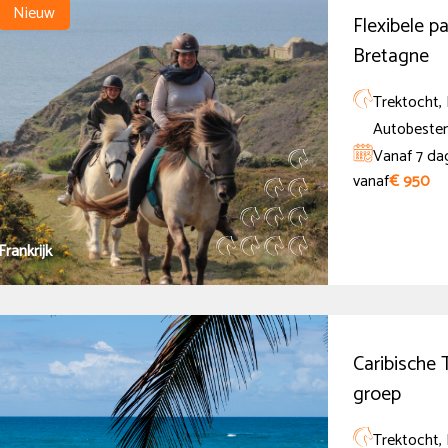
Nieuw
Flexibele pa
Bretagne
Trektocht, 
Autobeste
Vanaf 7 da
vanaf
€ 950
Frankrijk
Caribische 
groep
Trektocht, 