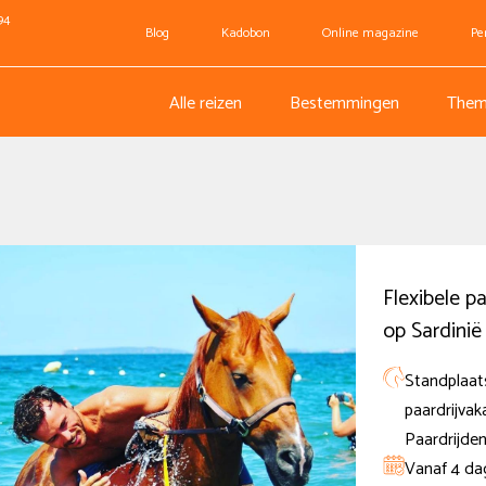
94
Blog
Kadobon
Online magazine
Pe
Alle reizen
Bestemmingen
Them
Flexibele pa
op Sardinië
Standplaats
paardrijvak
Paardrijden
Vanaf 4 dag