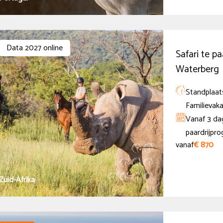
Data 2027 online
Safari te pa
Waterberg
Standplaats
Familievaka
Vanaf 3 dag
paardrijpr
vanaf
€ 870
Zuid-Afrika