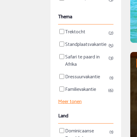
Thema
Trektocht
(2)
Standplaatsvakantie
(5)
Safari te paard in
(3)
Afrika
Dressuurvakantie
(1)
Familievakantie
(6)
Meer tonen
Land
Dominicaanse
(1)