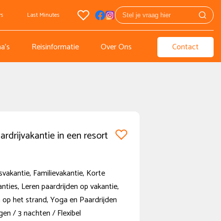
rs
Last Minutes
a's
Reisinformatie
Over Ons
Contact
ardrijvakantie in een resort
vakantie, Familievakantie, Korte
anties, Leren paardrijden op vakantie,
 op het strand, Yoga en Paardrijden
en / 3 nachten / Flexibel