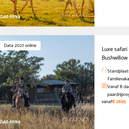
Zuid-Afrika
Data 2027 online
Luxe safari
Bushwillow
Standplaats
Familievaka
Vanaf 8 dag
paardrijpr
vanaf
€ 2695
Zuid-Afrika