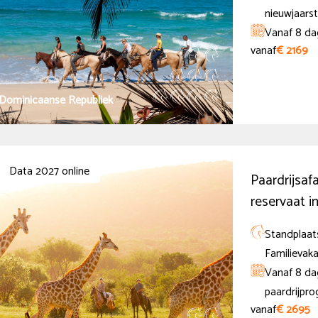
nieuwjaars
Vanaf 8 da
vanaf
€ 2169
Dominicaanse Republiek
Data 2027 online
Paardrijsafa
reservaat i
Standplaats
Familievaka
Vanaf 8 dag
paardrijpr
vanaf
€ 2695