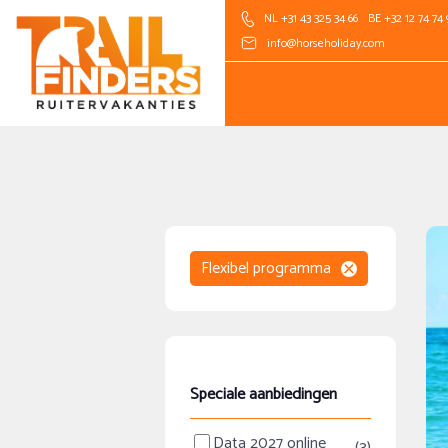
NL +31 43 325 34 66
BE +32 12 74 74 
info@horseholiday.com
Flexibel programma
Speciale aanbiedingen
Data 2027 online
(3)