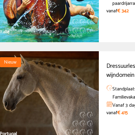
paardrijar
vanaf
€ 342
Italië
Nieuw
Dressuurles
wijndomein 
Standplaats
Familievaka
Vanaf 3 da
vanaf
€ 415
Portugal