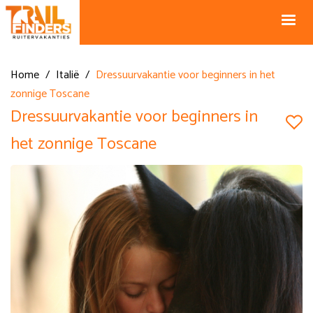
NL +31 43
BE +32 12
325 34 66
74 74 94
Blog
info@horseholiday.com
Home
/
Italië
/
Dressuurvakantie voor beginners in het
zonnige Toscane
Dressuurvakantie voor beginners in
het zonnige Toscane