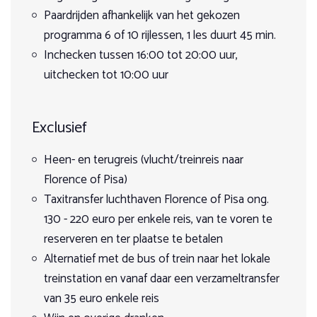
Augustus 2026
hetzelfde niveau, met een max. van 3 ruiters.
→
Paardrijden afhankelijk van het gekozen
programma 6 of 10 rijlessen, 1 les duurt 45 min.
27
28
29
30
31
1
2
Niet-ruiters en honden zijn welkom!
Inchecken tussen 16:00 tot 20:00 uur,
uitchecken tot 10:00 uur
8
3
4
5
6
7
9
€ 1.345
Exclusief
15
10
11
12
13
14
16
€ 1.345
Heen- en terugreis (vlucht/treinreis naar
22
Florence of Pisa)
17
18
19
20
21
23
€ 1.345
Taxitransfer luchthaven Florence of Pisa ong.
130 - 220 euro per enkele reis, van te voren te
29
24
25
26
27
28
30
reserveren en ter plaatse te betalen
€ 1.345
Alternatief met de bus of trein naar het lokale
treinstation en vanaf daar een verzameltransfer
31
1
2
3
4
5
6
van 35 euro enkele reis