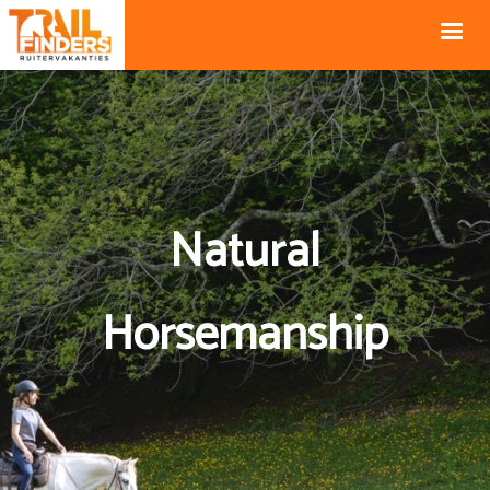
NL +31 43
BE +32 12
325 34 66
74 74 94
Blog
info@horseholiday.com
Natural
Horsemanship