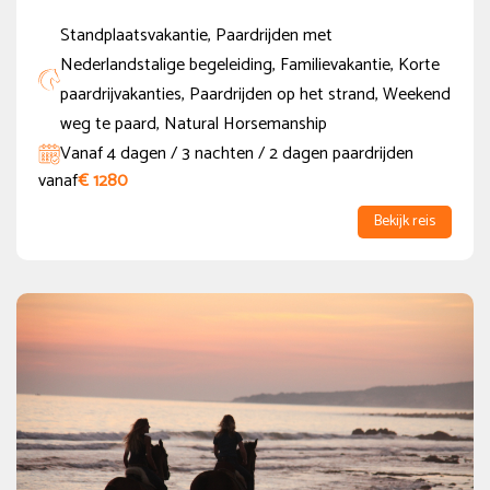
10
11
12
13
14
15
16
Standplaatsvakantie, Paardrijden met
17
18
19
20
21
22
23
Nederlandstalige begeleiding, Familievakantie, Korte
24
25
26
27
28
29
30
paardrijvakanties, Paardrijden op het strand, Weekend
31
weg te paard, Natural Horsemanship
Vanaf 4 dagen / 3 nachten / 2 dagen paardrijden
Vakantie periode
vanaf
€ 1280
Herfstvakantie (NED regio Noord)
(3)
Bekijk reis
Herfstvakantie (NED regio Midden en Zuid)
(3)
Herfstvakantie (BE)
(3)
Kerstvakantie (BE)
(3)
Duur
tot 6 dagen
(1)