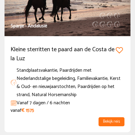
7 tot 12 dagen
(3)
Ruiterniveau
Spanje - Andalusië
Beginner
(1)
Kleine sterritten te paard aan de Costa de
Gevorderde beginner
(1)
la Luz
Gevorderde Ruiter
(4)
Standplaatsvakantie, Paardrijden met
Zeer gevorderde Ruiter
Nederlandstalige begeleiding, Familievakantie, Kerst
(4)
& Oud- en nieuwjaarstochten, Paardrijden op het
strand, Natural Horsemanship
Nieuwe of populaire reizen
Vanaf 7 dagen / 6 nachten
Nieuw
vanaf
€ 1575
(1)
Bekijk reis
Extra Opties