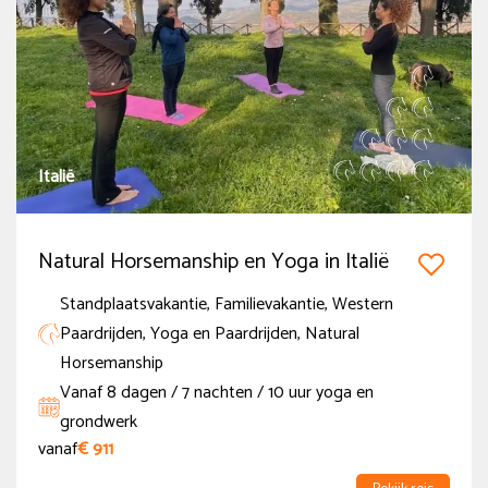
Familievakantie
(4)
Korte paardrijvakanties
(1)
Kerst & Oud- en nieuwjaarstochten
(1)
Meer tonen
Italië
Land
Natural Horsemanship en Yoga in Italië
Italië
(1)
Standplaatsvakantie, Familievakantie, Western
Spanje - Andalusië
(3)
Paardrijden, Yoga en Paardrijden, Natural
Horsemanship
Prijs
Vanaf 8 dagen / 7 nachten / 10 uur yoga en
grondwerk
Onder de € 500
vanaf
€ 911
€ 500 - € 1000