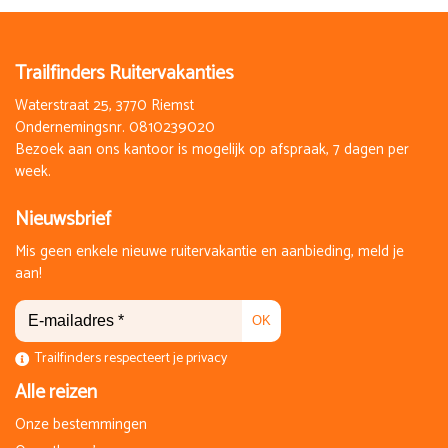
Op aanvraag
€ 1.455,00
Boeken
Trailfinders Ruitervakanties
Waterstraat 25, 3770 Riemst
di 15 december 2026
Ondernemingsnr. 0810239020
zo 20 december 2026
Bezoek aan ons kantoor is mogelijk op afspraak, 7 dagen per
6 Dagen
week.
Op aanvraag
€ 1.455,00
Nieuwsbrief
Boeken
Mis geen enkele nieuwe ruitervakantie en aanbieding, meld je
aan!
OK
Exclusief reserveringskosten 25 euro per boeking
Trailfinders respecteert je privacy
Gegarandeerd vertrek mogelijk vanaf 2 ruiters
Alle reizen
Niet ruiters op basis van half pension krijgen 30% korting op
Onze bestemmingen
de prijs.