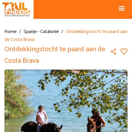
NL +31 43
BE +32 12
325 34 66
74 74 94
Blog
info@horseholiday.com
Home
/
Spanje - Catalonië
/
Ontdekkingstocht te paard aan
de Costa Brava
Ontdekkingstocht te paard aan de
Costa Brava