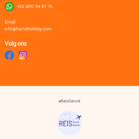
* Privé rijles € 40 p.p.
+32 460 94 67 75
Dit dient ter plaatse betaald te worden.
Email:
info@horseholiday.com
Volg ons
#ReisGerust