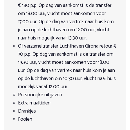
van Catalonië, om tot slot terug aan te komen op onze
€ 140 p.p. Op dag van aankomst is de transfer
boerderij. Na aankomst ontspannen we in onze sfeervolle
3 in optie
tuin, of in het gezelschap van de paarden die in de wei
€ 1.600,00
om 18.00 uur, vlucht moet aankomen voor
genieten van welverdiende rust.
17.00 uur. Op de dag van vertrek naar huis kom
Boeken
Dag 3
je aan op de luchthaven om 12.00 uur, vlucht
di 1 september 2026
naar huis mogelijk vanaf 13.30 uur.
zo 6 september 2026
Vandaag rijden we door het prachtige en goed bewaarde
Of verzameltransfer Luchthaven Girona retour €
6 Dagen
gebied van Vilademuls. We verlaten de boerderij en
Op aanvraag
passeren het kleine dorpje Vilafreser met zijn gotische
70 p.p. Op dag van aankomst is de transfer om
€ 1.455,00
renaissance kerk van romaanse oorsprong en een
19.30 uur, vlucht moet aankomen voor 18.00
voorgevel uit de 14de eeuw. We genieten van aangename
Boeken
uur. Op de dag van vertrek naar huis kom je aan
draf- en galopmomenten over landweggetjes en door
dichte bossen met overal rozemarijn en tijm. Onze
op de luchthaven om 10.30 uur, vlucht naar huis
ma 7 september 2026
dagelijkse picknick houden we in de buurt van het dorpje
mogelijk vanaf 12.00 uur.
za 12 september 2026
Tarradelles. Op de terugweg komen we langs typische
6 Dagen
boerderijen, velden en gewassen. In de verte zien we de
Persoonlijke uitgaven
Op aanvraag
middeleeuwse verdedigingstoren van Vilafreser met een
Extra maaltijden
Vol
uitzonderlijke hoogte van 18 meter.
€ 1.455,00
Drankjes
Dag 4
Fooien
Boeken