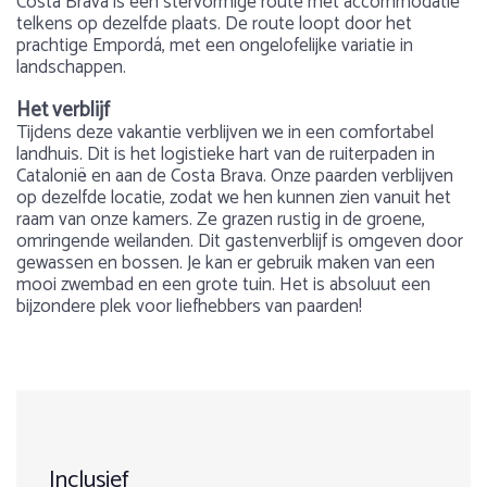
Costa Brava is een stervormige route met accommodatie
telkens op dezelfde plaats. De route loopt door het
prachtige Empordá, met een ongelofelijke variatie in
landschappen.
Het verblijf
Tijdens deze vakantie verblijven we in een comfortabel
landhuis. Dit is het logistieke hart van de ruiterpaden in
Catalonië en aan de Costa Brava. Onze paarden verblijven
op dezelfde locatie, zodat we hen kunnen zien vanuit het
raam van onze kamers. Ze grazen rustig in de groene,
omringende weilanden. Dit gastenverblijf is omgeven door
gewassen en bossen. Je kan er gebruik maken van een
mooi zwembad en een grote tuin. Het is absoluut een
bijzondere plek voor liefhebbers van paarden!
Voorbeeldprogramma
Gewicht
Over Catalonië & de Pyreneeën
Reiziger
9
Geen strandritten mogelijk in de periode juli / augustus
Max. 90 kg
Zowel Catalonië als de Spaanse Pyreneeën zijn rijk aan
1
2
3
4
5
DATUM: 25-11-2024
mooie natuur en verzekerd je van een avontuurlijke
paardrijvakantie! Paardrijden over de bergen, door de
Dag 1
Leeftijd
bossen of over het strand. Catalonië en de Pyreneeën te
Inclusief
paard biedt vele mogelijkheden.