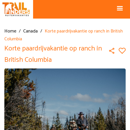
NL +31 43
BE +32 12
325 34 66
74 74 94
Blog
info@horseholiday.com
Home
/
Canada
/
Korte paardrijvakantie op ranch in British
Columbia
Korte paardrijvakantie op ranch in
British Columbia