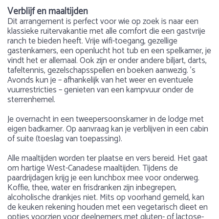
Verblijf en maaltijden
Dit arrangement is perfect voor wie op zoek is naar een
klassieke ruitervakantie met alle comfort die een gastvrije
ranch te bieden heeft. Vrije wifi-toegang, gezellige
gastenkamers, een openlucht hot tub en een spelkamer, je
vindt het er allemaal. Ook zijn er onder andere biljart, darts,
tafeltennis, gezelschapsspellen en boeken aanwezig. ’s
Avonds kun je – afhankelijk van het weer en eventuele
vuurrestricties – genieten van een kampvuur onder de
sterrenhemel.
Je overnacht in een tweepersoonskamer in de lodge met
eigen badkamer. Op aanvraag kan je verblijven in een cabin
of suite (toeslag van toepassing).
Alle maaltijden worden ter plaatse en vers bereid. Het gaat
om hartige West-Canadese maaltijden. Tijdens de
paardrijdagen krijg je een lunchbox mee voor onderweg.
Koffie, thee, water en frisdranken zijn inbegrepen,
alcoholische drankjes niet. Mits op voorhand gemeld, kan
de keuken rekening houden met een vegetarisch dieet en
opties voorzien voor deelnemers met gluten- of lactose-