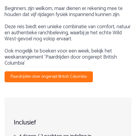
Beginners zijn welkom, maar dienen er rekening mee te
houden dat vijf rijdagen fysiek inspannend kunnen zijn.
Deze reis biedt een unieke combinatie van comfort, natuur
en authentieke ranchbeleving, waarbij je het echte Wild
West-gevoel nog volop ervaart.
Ook mogelijk te boeken voor een week, bekijk het
weekarrangement 'Paardrijden door ongerept British
Columbia'
Paardrijden door ongerept British Columbia
Voorbeeldprogramma
Ervaring
Over Canada
Geschikt voor elk niveau. Er zijn verschillende begeleiders.
Besneeuwde bergtoppen, kolkende witte rivieren, groen
Dag 1
1
2
3
4
5
weides, velden vol wilde bloemen, gletsjers met ijskoude
meren en bossen met majestueuze oerbomen; dit zijn dé
Gewicht
Dag van aankomst, installeren in de kamer en wennen aan
ingrediënten die een paardrijtrektocht in West-Canada tot
de schitterende omgeving.
Inclusief
een onvergetelijk avontuur maken.
Max. 95 kg
Vertrekmaand
Dag 2