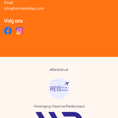
Email:
info@horseholiday.com
Volg ons
#ReisGerust
Vereniging Vlaamse Reisbureaus