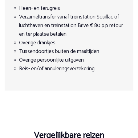
op vakantie? Dan bieden we een paardrijvakantie voor
Dag 7: Ochtendrit en afscheid.
jongvolwassenen die bestaat uit 3 dagtochten en een
Heen- en terugreis
tweedaagse trektocht, leuke uitstapjes en gezellige
Verzameltransfer vanaf treinstation Souillac of
avondjes in het zuiden van Frankrijk.
luchthaven en treinstation Brive € 80 p.p retour
en ter plaatse betalen
Overige drankjes
Tussendoortjes buiten de maaltijden
Overige persoonlijke uitgaven
Reis- en/of annuleringsverzekering
Vergelijkbare reizen