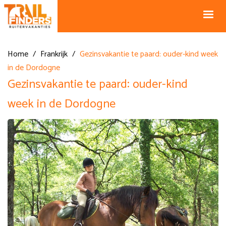
NL +31 43
BE +32 12
325 34 66
74 74 94
Blog
info@horseholiday.com
Home
/
Frankrijk
/
Gezinsvakantie te paard: ouder-kind week
in de Dordogne
Gezinsvakantie te paard: ouder-kind
week in de Dordogne