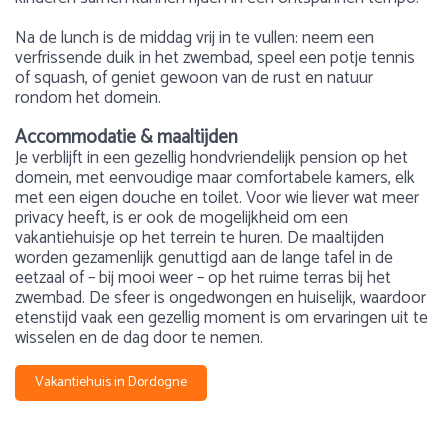
Na de lunch is de middag vrij in te vullen: neem een
verfrissende duik in het zwembad, speel een potje tennis
of squash, of geniet gewoon van de rust en natuur
rondom het domein.
Accommodatie & maaltijden
Je verblijft in een gezellig hondvriendelijk pension op het
domein, met eenvoudige maar comfortabele kamers, elk
met een eigen douche en toilet. Voor wie liever wat meer
privacy heeft, is er ook de mogelijkheid om een
vakantiehuisje op het terrein te huren. De maaltijden
worden gezamenlijk genuttigd aan de lange tafel in de
eetzaal of – bij mooi weer – op het ruime terras bij het
zwembad. De sfeer is ongedwongen en huiselijk, waardoor
etenstijd vaak een gezellig moment is om ervaringen uit te
wisselen en de dag door te nemen.
Vakantiehuis in Dordogne
Paardrijarrangement
Gewicht
Over Frankrijk