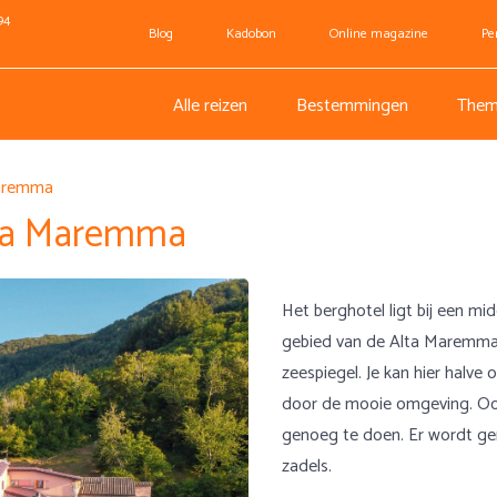
94
Blog
Kadobon
Online magazine
Pe
Alle reizen
Bestemmingen
Them
Maremma
lta Maremma
Het berghotel ligt bij een mi
gebied van de Alta Maremma
zeespiegel. Je kan hier halve
door de mooie omgeving. Ook 
genoeg te doen. Er wordt ger
zadels.