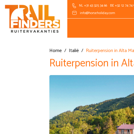
NL +31 43 325 34 66
BE +32 12 74 74 
info@horseholiday.com
Home
/
Italië
/
Ruiterpension in Alta 
Ruiterpension in A