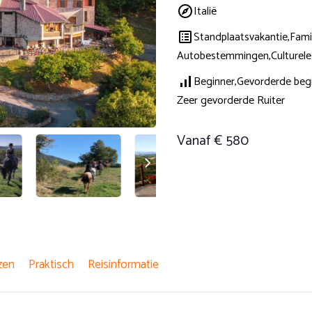
Italië
Standplaatsvakantie,
Fami
Autobestemmingen,
Culturele
Beginner,
Gevorderde begi
Zeer gevorderde Ruiter
Vanaf € 580
zen
Praktisch
Reisinformatie