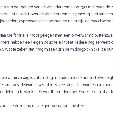
aatsje in het gebied van de Alta Maremma, op 750 m. boven de 
ers. Het uitzicht over de Alta Maremma is prachtig. Het landsc
jngaarden, cypressen, naaldbomen en natuurlijk de macchia: he
aliaanse familie is mooi gelegen met een onverwarmd buitenzwe
 kamers hebben een eigen douche en toilet. Iedere dag serveert
. Wat je zeker niet mag missen zijn de middagpicknicks, de buit
hele of halve dagtochten. Beginnende ruiters kunnen halve dag
r Maremma’s, Italiaanse warmbloed paarden. De paarden die me
riendelijk en tredzeker. Er wordt gereden met Engelse of trail zade
zodat je deze dag naar eigen wens kunt invullen.