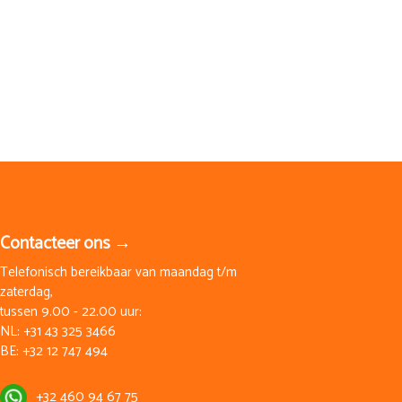
Contacteer ons →
Telefonisch bereikbaar van maandag t/m
zaterdag,
tussen 9.00 - 22.00 uur:
NL:
+31 43 325 3466
BE:
+32 12 747 494
+32 460 94 67 75