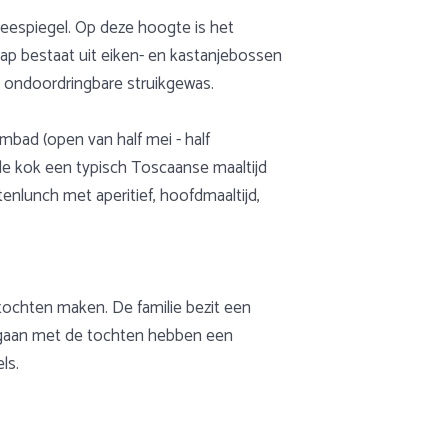
zeespiegel. Op deze hoogte is het
hap bestaat uit eiken- en kastanjebossen
t ondoordringbare struikgewas.
mbad (open van half mei - half
 de kok een typisch Toscaanse maaltijd
enlunch met aperitief, hoofdmaaltijd,
tochten maken. De familie bezit een
egaan met de tochten hebben een
ls.