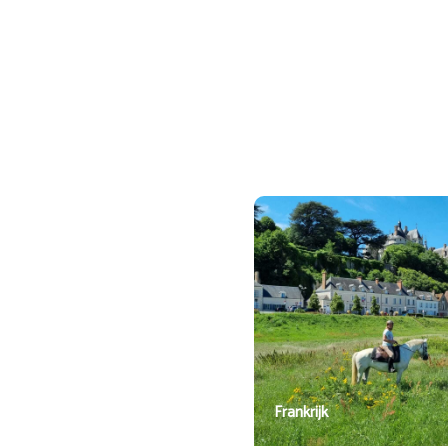
In het hoogseizoen, 03-08 t/m 23-08, is 
Frankrijk