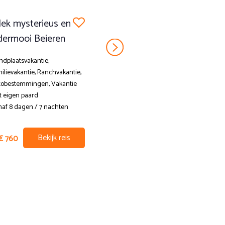
ek mysterieus en
Op Friese paarden
ermooi Beieren
genieten van
Terschelling - Week
ndplaatsvakantie,
ilievakantie, Ranchvakantie,
Standplaatsvakantie,
tobestemmingen, Vakantie
Paardrijden met
 eigen paard
Nederlandstalige begeleiding,
af 8 dagen / 7 nachten
Familievakantie, Leren
paardrijden op vakantie,
Paardrijden op het strand,
Bekijk reis
€ 760
Autobestemmingen,
Ezelwandelingen
Vanaf 8 dagen / 7 nachten
Bekijk reis
vanaf
€ 1395