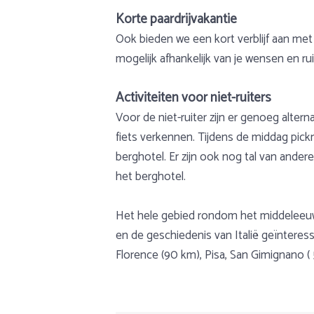
Korte paardrijvakantie
Ook bieden we een kort verblijf aan met
mogelijk afhankelijk van je wensen en rui
Activiteiten voor niet-ruiters
Voor de niet-ruiter zijn er genoeg alter
fiets verkennen. Tijdens de middag pickn
berghotel. Er zijn ook nog tal van ander
het berghotel.
Het hele gebied rondom het middeleeuwse
en de geschiedenis van Italië geïnteress
Florence (90 km), Pisa, San Gimignano (
Halve of hele dagtochten zijn mogel
Gewicht
Over Italië