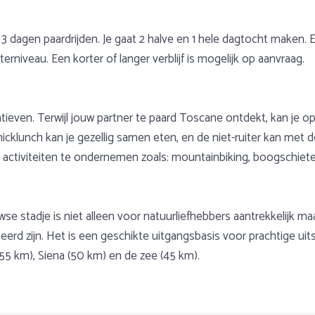
 3 dagen paardrijden. Je gaat 2 halve en 1 hele dagtocht maken.
terniveau. Een korter of langer verblijf is mogelijk op aanvraag.
natieven. Terwijl jouw partner te paard Toscane ontdekt, kan je 
icklunch kan je gezellig samen eten, en de niet-ruiter kan met 
e activiteiten te ondernemen zoals: mountainbiking, boogschiete
 stadje is niet alleen voor natuurliefhebbers aantrekkelijk maa
eerd zijn. Het is een geschikte uitgangsbasis voor prachtige ui
 55 km), Siena (50 km) en de zee (45 km).
ijk