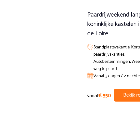
Paardrijweekend lan
koninklijke kastelen 
de Loire
Standplaatsvakantie, Kort
paardrijvakanties,
Autobestemmingen, We
weg te paard
Vanaf 3 dagen / 2 nacht
Bekijk re
vanaf
€ 550