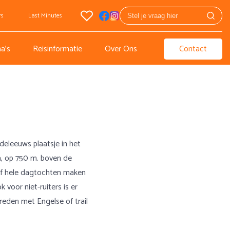
rs
Last Minutes
a's
Reisinformatie
Over Ons
Contact
ddeleeuws plaatsje in het
, op 750 m. boven de
 of hele dagtochten maken
voor niet-ruiters is er
eden met Engelse of trail