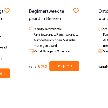
gs
Beginnersweek te
Ontd
in
paard in Beieren
wond
Standplaatsvakantie,
Sta
Familievakantie, Ranchvakantie,
Fam
e
Autobestemmingen, Vakantie
Au
met eigen paard
met
ekend
Vanaf 8 dagen / 7 nachten
Van
en
Bekijk reis
vanaf
€ 730
vanaf
is