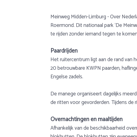
Meinweg Midden-Limburg - Over Nederla
Roermond. Dit nationaal park ‘De Meinw
te rijden zonder iemand tegen te komen. 
Paardrijden
Het ruitercentrum ligt aan de rand van h
20 betrouwbare KWPN paarden, haflinger
Engelse zadels.
De manege organiseert dagelijks meerder
de ritten voor gevorderden. Tijdens de 
Overnachtingen en maaltijden
Afhankelijk van de beschikbaarheid ove
blokhutten. De blokhutten zijn eveneens