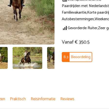
Paardrijden met Nederlandsta
Familievakantie,
Korte paardri
Autobestemmingen,
Weekend
Gevorderde Ruiter,
Zeer g
Vanaf € 350.5
8.3
Beoordeling
zen
Praktisch
Reisinformatie
Reviews