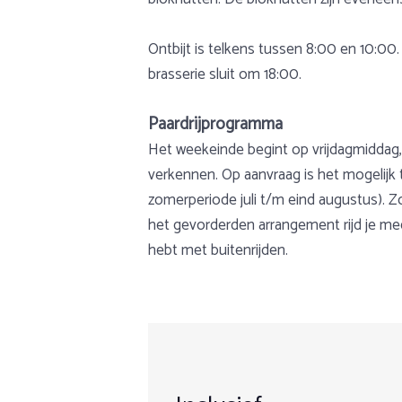
Ontbijt is telkens tussen 8:00 en 10:00.
brasserie sluit om 18:00.
Paardrijprogramma
Het weekeinde begint op vrijdagmiddag
verkennen. Op aanvraag is het mogelijk t
zomerperiode juli t/m eind augustus). Z
het gevorderden arrangement rijd je mee
hebt met buitenrijden.
Weekend arrangement:
Gewicht
Over Nederland
9
Het was geweldig
Dag 1
Max. 90 kg
Een paardrijvakantie in Nederland, lekk
Reiziger
alleengaanden of om er uit te zijn met 
Leeftijd
Aankomst op vrijdag vanaf 15.00 uur. Va
DATUM: 27-03-2025
ruiters zijn ook zeer welkom op onze loc