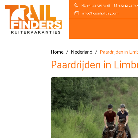
NL +31 43 325 34 66
BE +32 12 74 74 
info@horseholiday.com
Home
/
Nederland
/
Paardrijden in Li
Paardrijden in Lim