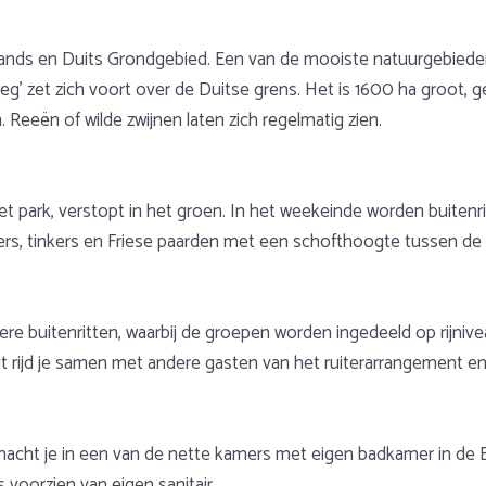
nds en Duits Grondgebied. Een van de mooiste natuurgebieden
eg’ zet zich voort over de Duitse grens. Het is 1600 ha groot,
Reeën of wilde zwijnen laten zich regelmatig zien.
et park, verstopt in het groen. In het weekeinde worden buitenri
s, tinkers en Friese paarden met een schofthoogte tussen de 1
e buitenritten, waarbij de groepen worden ingedeeld op rijnive
rit rijd je samen met andere gasten van het ruiterarrangement 
rnacht je in een van de nette kamers met eigen badkamer in de
 voorzien van eigen sanitair.