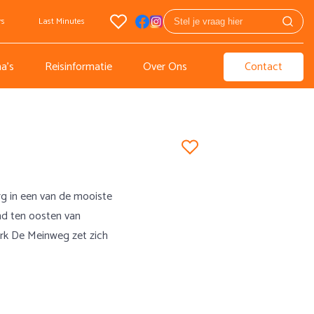
rs
Last Minutes
a's
Reisinformatie
Over Ons
Contact
rg in een van de mooiste
nd ten oosten van
rk De Meinweg zet zich