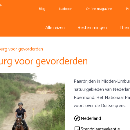
94
Blog
Kadobon
Online magazine
Pe
Alle reizen
Bestemmingen
Them
mburg voor gevorderden
burg voor gevorderden
Paardrijden in Midden-Limbu
natuurgebieden van Nederla
Roermond. Het Nationaal Pa
voort over de Duitse grens.
Nederland
Standplaatsvakantie,