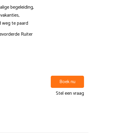
lige begeleiding,
jvakanties,
 weg te paard
evorderde Ruiter
Boek nu
Stel een vraag