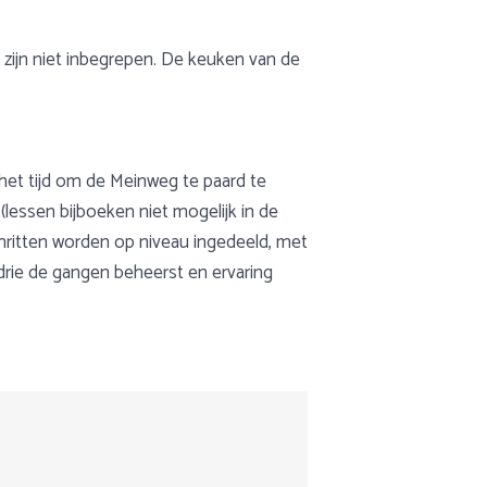
r zijn niet inbegrepen. De keuken van de
et tijd om de Meinweg te paard te
(lessen bijboeken niet mogelijk in de
enritten worden op niveau ingedeeld, met
 drie de gangen beheerst en ervaring
eden standplaatsvakanties aan voor
cht
rde ruiter hebben we mogelijkheden. Niet
eid om op eigen gelegenheid de