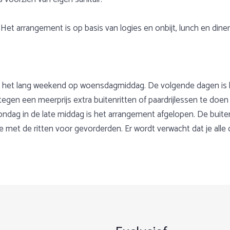
 Het arrangement is op basis van logies en onbijt, lunch en dine
, het lang weekend op woensdagmiddag. De volgende dagen is h
egen een meerprijs extra buitenritten of paardrijlessen te doen 
ondag in de late middag is het arrangement afgelopen. De buit
 met de ritten voor gevorderden. Er wordt verwacht dat je alle
er dichtbij huis. Met de auto ben je zo op je bestemming. We bi
1
2
3
4
5
Datum
Kamerkeuze
Gegevens
Extra's
Overzi
het hele gezin. Voor zowel de beginnende ruiters als de gevorde
ndaag wordt er in principe niet gereden en heb je de mogelijkh
aties.