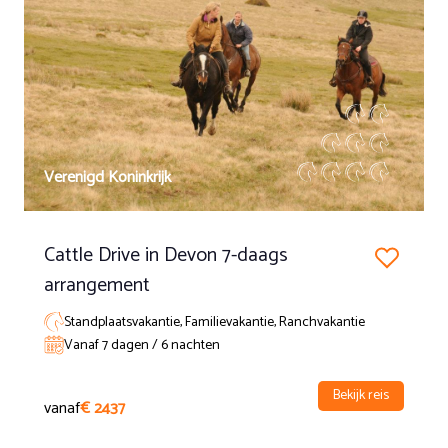
De koeien die net hebben gekalfd moeten terugkomen
naar betere graasgronden in de buurt van de boerderij. Met
de winter in aantocht is dit noodzakelijk.
Verenigd Koninkrijk
Cattle Drive in Devon 7-daags
arrangement
Standplaatsvakantie, Familievakantie, Ranchvakantie
Vanaf 7 dagen / 6 nachten
Bekijk reis
vanaf
€ 2437