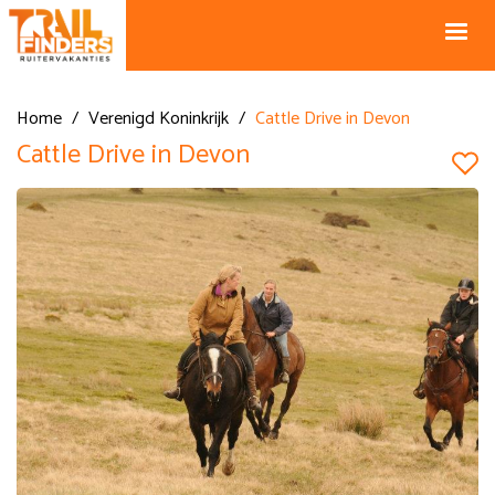
NL +31 43
BE +32 12
325 34 66
74 74 94
Blog
info@horseholiday.com
Home
/
Verenigd Koninkrijk
/
Cattle Drive in Devon
Cattle Drive in Devon