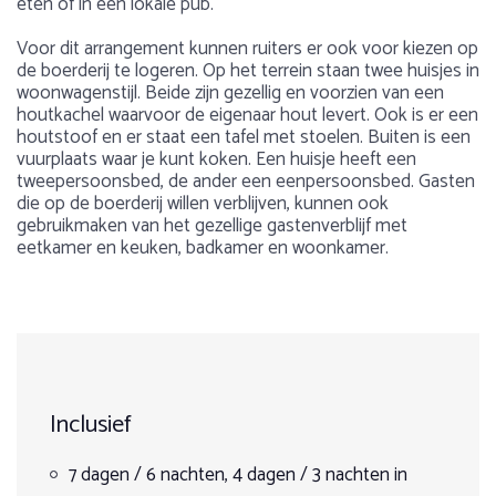
eten of in een lokale pub.
Voor dit arrangement kunnen ruiters er ook voor kiezen op
de boerderij te logeren. Op het terrein staan twee huisjes in
woonwagenstijl. Beide zijn gezellig en voorzien van een
houtkachel waarvoor de eigenaar hout levert. Ook is er een
houtstoof en er staat een tafel met stoelen. Buiten is een
vuurplaats waar je kunt koken. Een huisje heeft een
tweepersoonsbed, de ander een eenpersoonsbed. Gasten
die op de boerderij willen verblijven, kunnen ook
gebruikmaken van het gezellige gastenverblijf met
eetkamer en keuken, badkamer en woonkamer.
4 mogelijke arrangementen
Gewicht:
Over het Verenigd Koninkrijk
Max. 95 kg
Het landschap van het Verenigd Koninkrijk is zeer
7 dagen / 6 nachten in hotelaccommodatie (incl. 1 nacht
1
2
3
4
5
gevarieerd. Van de pieken van Schotland in de schotse
kamperen in tent alleen in de weken 21 - 27 mei en 28
hooglanden tot aan de glooiende heuvels met groene
Leeftijd:
augustus - 3 september)
velden en vruchtbare gronden in het zuiden van het land. Je
Inclusief
bent verzekerd van een avontuurlijke paardrijvakantie als je
Min. 14 -17 jaar met begeleiding van een volwassene. Vanaf
7 dagen / 6 nachten in schaapherdershut / glamping
Selecteer het gewenste programma
naar het Verenigd Koninkrijk wilt.
18 jaar zelfstandig
(indien beschikbaar)
7 dagen / 6 nachten, 4 dagen / 3 nachten in
4 dagen / 3 nachten in hotelaccommodatie