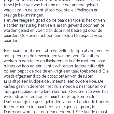
Je rijdt door bebost land, door valleien en langs rivieren
terwijl je het vee van het ene naar het andere gebied
verplaatst. In de tocht zitten ook steile afdalingen en
stevige beklimmingen.
Het vee reageert goed op de paarden tijdens het drijven.
Paarden zijn rustig, het vee is eraan gewend door hen te
worden geleid en voelt zich door niet bedreigd door de
paarden. De koeien hebben een natuurlijk respect voor
paarden.
Het paard loopt meestal in hetzelfde tempo als het vee en
anticipeert op de bewegingen van het vee. De ruiters
werken in een team en flankeren de kudde met een paar
ruiters op kop en een aantal achteraan. Iedere ruiter rijdt
op een bepaalde positie en krijgt een taak toebedeeld. Die
wordt afgestemd op de capaciteiten van de ruiter.
Er is altijd een kuddeleider, meestal een oudere koe. De
kalfjes gaan in de lente met hun moeders naar buiten om
hun graasgebieden te leren kennen. Ook leren ze waar het
water stroomt en hoe ze naar huis terug komen. In
Dartmoor zijn de graasgebieden verdeeld onder de boeren.
Iedere kudde-eigenaar heeft zijn eigen lap grond, in
Dartmoor wordt dat een lear genoemd. Elke kudde graast