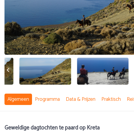
Algemeen
Programma
Data & Prijzen
Praktisch
Rei
Geweldige dagtochten te paard op Kreta