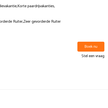
lievakantie,
Korte paardrijvakanties,
rderde Ruiter,
Zeer gevorderde Ruiter
Boek nu
Stel een vraag