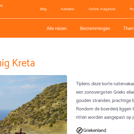
94
Blog
Kadobon
Online magazine
Pe
Alle reizen
Bestemmingen
Them
nig Kreta
Tijdens deze korte ruitervak
een zonovergoten Grieks eil
gouden stranden, prachtige
Rondom de boerderij liggen ta
ritten worden aangepast op j
Griekenland