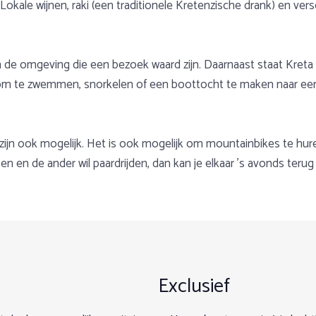
Lokale wijnen, raki (een traditionele Kretenzische drank) en ve
in de omgeving die een bezoek waard zijn. Daarnaast staat Kreta
 om te zwemmen, snorkelen of een boottocht te maken naar een
 zijn ook mogelijk. Het is ook mogelijk om mountainbikes te hur
sen en de ander wil paardrijden, dan kan je elkaar 's avonds ter
nsen kan de volgorde van de ritten of het dagprogramma aangep
omgeven door een helder blauwe zee en gouden stranden, prac
1
2
3
4
5
Datum
Kamerkeuze
Gegevens
Extra's
Overzi
chten is het belangrijk dat je een ervaren ruiter bent die alle
u heeft de ideale vakantiebestemming. We bieden standplaatsvak
 aflegt.
Exclusief