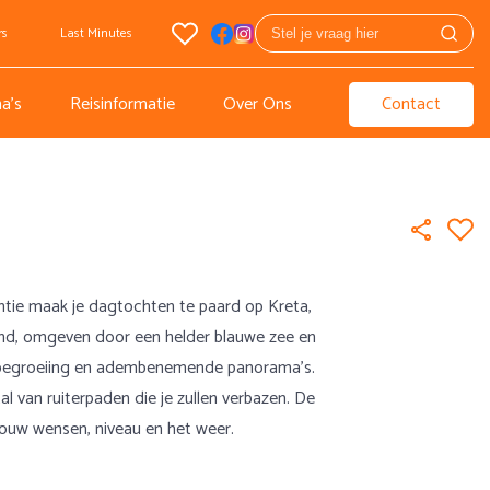
rs
Last Minutes
a's
Reisinformatie
Over Ons
Contact
antie maak je dagtochten te paard op Kreta,
and, omgeven door een helder blauwe zee en
 begroeiing en adembenemende panorama’s.
l van ruiterpaden die je zullen verbazen. De
ouw wensen, niveau en het weer.