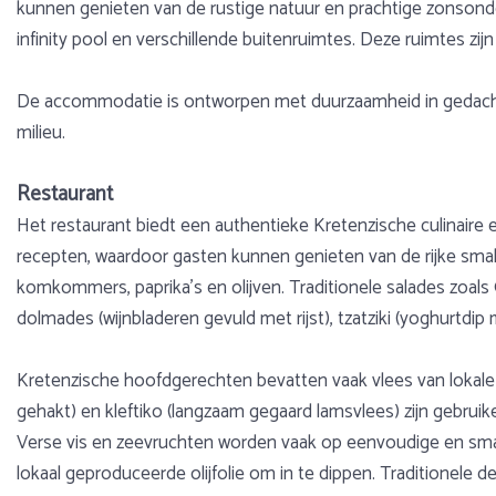
kunnen genieten van de rustige natuur en prachtige zonsonde
infinity pool en verschillende buitenruimtes. Deze ruimtes z
De accommodatie is ontworpen met duurzaamheid in gedachte
milieu.
Restaurant
Het restaurant biedt een authentieke Kretenzische culinaire 
recepten, waardoor gasten kunnen genieten van de rijke smak
komkommers, paprika's en olijven. Traditionele salades zoals Gr
dolmades (wijnbladeren gevuld met rijst), tzatziki (yoghurtd
Kretenzische hoofdgerechten bevatten vaak vlees van lokale 
gehakt) en kleftiko (langzaam gegaard lamsvlees) zijn gebruik
Verse vis en zeevruchten worden vaak op eenvoudige en smaak
lokaal geproduceerde olijfolie om in te dippen. Traditionele 