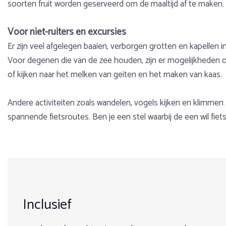
soorten fruit worden geserveerd om de maaltijd af te maken. 
Voor niet-ruiters en excursies
Er zijn veel afgelegen baaien, verborgen grotten en kapellen 
Voor degenen die van de zee houden, zijn er mogelijkheden
of kijken naar het melken van geiten en het maken van kaas.
Andere activiteiten zoals wandelen, vogels kijken en klimmen
spannende fietsroutes. Ben je een stel waarbij de een wil fiet
Voorbeeldprogramma
Gewicht
Over Griekenland
Afhankelijk van het weer, je rijervaring en persoonlijke we
Max. 95 kg
Kreta en Lesbos zijn twee zonovergoten Griekse eilanden, 
basis van het niveau van de deelnemers. Voor de meerdaagse to
het perfecte klimaat en de gastvrijheid van de bevolking en 
Leeftijd
nodig, omdat je af en toe moet afstijgen en een stukje te voet
behoren tot de mogelijkheden.
Inclusief
Minimaal 16 jaar, onder begeleiding van een volwassene
Dag 1
Prijsoverzicht
Maximaal 60 jaar, daarboven op aanvraag