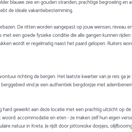
elder blauwe zee en gouden stranden, prachtige begroeiing en
e hebt de ideale vakantiebestemming.
 verbazen. De ritten worden aangepast op jouw wensen, niveau e
rs met een goede fysieke conditie die alle gangen kunnen rijde
stukken wordt er regelmatig naast het paard gelopen. Ruiters w
avontuur richting de bergen. Het laatste kwartier van je reis ga
it berggebied vind je een authentiek bergdorpje met adembeneme
ng hard gewerkt aan deze locatie met een prachtig uitzicht op 
et woord: accommodatie en eten - ze maken zelf hun eigen verse
aire natuur in Kreta. Je rijdt door pittoreske dorpjes, olijfb