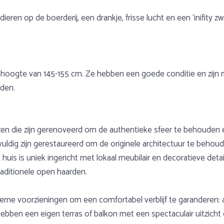
 dieren op de boerderij, een drankje, frisse lucht en een ‘inifity
hoogte van 145-155 cm. Ze hebben een goede conditie en zijn mak
jden.
huizen die zijn gerenoveerd om de authentieke sfeer te behouden
uldig zijn gerestaureerd om de originele architectuur te behoud
k huis is uniek ingericht met lokaal meubilair en decoratieve det
raditionele open haarden.
erne voorzieningen om een ​​comfortabel verblijf te garanderen: a
ben een eigen terras of balkon met een spectaculair uitzicht o