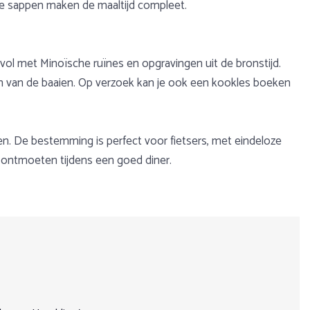
rse sappen maken de maaltijd compleet.
 vol met Minoïsche ruïnes en opgravingen uit de bronstijd.
 van de baaien. Op verzoek kan je ook een kookles boeken
en. De bestemming is perfect voor fietsers, met eindeloze
ug ontmoeten tijdens een goed diner.
ast worden. De routes worden zorgvuldig samengesteld op
htige begroeiing en adembenemende panorama’s. Voeg daarbij
cht
 drie de gangen beheerst. Ook een goede fysieke conditie is
anties aan, maar ook begeleide of individuele trektochten