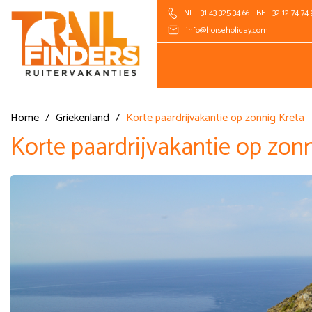
NL +31 43 325 34 66
BE +32 12 74 74 
info@horseholiday.com
Home
/
Griekenland
/
Korte paardrijvakantie op zonnig Kreta
Korte paardrijvakantie op zon