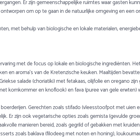
rgangen. Er zijn gemeenschappelijke ruimtes waar gasten kunne
ijn ontworpen om op te gaan in de natuurlijke omgeving en een o
n, met behulp van biologische en lokale materialen, energie
ervaring met de focus op lokale en biologische ingrediënten. H
en en aroma's van de Kretenzische keuken. Maaltijden bevatten 
iekse salade (choriatiki) met fetakaas, olijfolie en oregano zijn
ip met komkommer en knoflook) en fava (puree van gele erwten) 
boerderijen. Gerechten zoals stifado (vleesstoofpot met uien e
elijk. Er zijn ook vegetarische opties zoals gemista (gevulde gr
volle manieren bereid, zoals gegrild of gebakken met kruiden e
desserts zoals baklava (filodeeg met noten en honing), loukouma