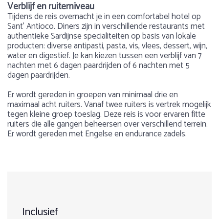
Verblijf en ruiterniveau
Tijdens de reis overnacht je in een comfortabel hotel op
Sant’ Antioco. Diners zijn in verschillende restaurants met
authentieke Sardijnse specialiteiten op basis van lokale
producten: diverse antipasti, pasta, vis, vlees, dessert, wijn,
water en digestief. Je kan kiezen tussen een verblijf van 7
nachten met 6 dagen paardrijden of 6 nachten met 5
dagen paardrijden.
Er wordt gereden in groepen van minimaal drie en
maximaal acht ruiters. Vanaf twee ruiters is vertrek mogelijk
tegen kleine groep toeslag. Deze reis is voor ervaren fitte
ruiters die alle gangen beheersen over verschillend terrein.
Er wordt gereden met Engelse en endurance zadels.
Voorbeeldprogramma 8 dagen / 7 nachten / 6 dagen
Gewicht
Over Italië
De Lille
10
paardrijden
Max. 100 kg
De natuur in Italië is per gebied zeer afwisselend, overal
1
2
3
4
5
DATUM: 15-04-2026
groeien andere bloemen en planten. In het noorden vindt
Dag 1:
men grote bossen terwijl in het zuiden enkel bomen en
Aantal deelnemers
planten groeien die tegen de hitte kunnen. Langs de kust
Inclusief
Aankomst op het vliegveld en verzameltransfer naar het
bevinden zich veel parasoldennen, palmbomen en
Min. 3 ruiters en max. 8 ruiters (3 weken voor vertrek).