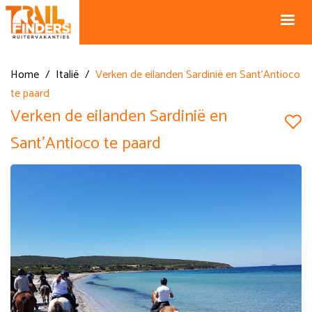
NL +31 43
BE +32 12
325 34 66
74 74 94
Blog
info@horseholiday.com
Home
/
Italië
/
Verken de eilanden Sardinië en Sant’Antioco
te paard
Verken de eilanden Sardinië en
Sant’Antioco te paard