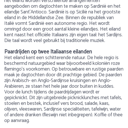
het eiland worden verschillende arrangementen
aangeboden om dagtochten te maken op Sardinië en het
eilandje Sant’Antioco. Sardinië is op Sicilië na het grootste
eiland in de Middellandse Zee. Binnen de republiek van
Italië vormt Sardinië een autonome regio. Het wordt
omringd door een groot aantal kleine eilandjes. Het eiland
kent naast het officiële Italiaans zijn eigen taal: het Sardijns.
Die taal wordt veel gebruikt bij traditionele muziek.
Paardrijden op twee Italiaanse eilanden
Het eiland kent een schitterende natuur. De hele regio is
beschermd natuurgebied waar bijvoorbeeld koloniën roze
flamingo’s voorkomen. Op betrouwbare en rustige paarden
maak je dagtochten door dit prachtige gebied. De paarden
zijn Arabisch- en Anglo-Sardijnse kruisingen en Anglo-
Arabieren, ze staan het hele jaar door buiten in kuddes.
Voor de lunch tijdens de paardrijdagen wordt er
gepicknickt. Dit zijn uitgebreide picknicklunches met tafels,
stoelen en bestek, inclusief vers brood, salade, kaas,
olijven, vleeswaren, Sardijnse specialiteiten, tafelwijn, water
of andere dranken (fleswijn niet inbegrepen). Koffie of thee
op aanvraag.