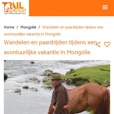
NL +31 43
BE +32 12
325 34 66
74 74 94
Blog
info@horseholiday.com
Home
/
Mongolië
/
Wandelen en paardrijden tijdens een
avontuurlijke vakantie in Mongolie
Wandelen en paardrijden tijdens een
avontuurlijke vakantie in Mongolie