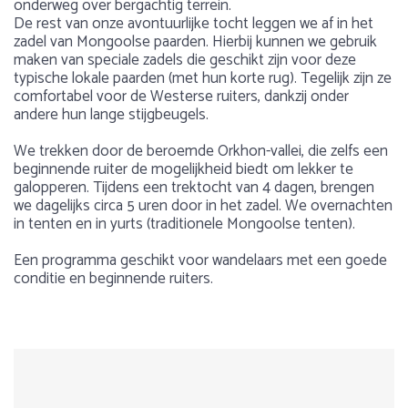
onderweg over bergachtig terrein.
De rest van onze avontuurlijke tocht leggen we af in het
zadel van Mongoolse paarden. Hierbij kunnen we gebruik
maken van speciale zadels die geschikt zijn voor deze
typische lokale paarden (met hun korte rug). Tegelijk zijn ze
comfortabel voor de Westerse ruiters, dankzij onder
andere hun lange stijgbeugels.
We trekken door de beroemde Orkhon-vallei, die zelfs een
beginnende ruiter de mogelijkheid biedt om lekker te
galopperen. Tijdens een trektocht van 4 dagen, brengen
we dagelijks circa 5 uren door in het zadel. We overnachten
in tenten en in yurts (traditionele Mongoolse tenten).
Een programma geschikt voor wandelaars met een goede
conditie en beginnende ruiters.
Voorbeeldprogramma
Gewicht
Over Mongolië
Max. 95 kg
Mongolië is een heel bijzonder land. Hier vind je een unieke
Dag 1
1
2
3
4
5
combinatie van gevarieerde landschappen, ontmoetingen
met nomadische families en talrijke culturele
Leeftijd
Een tolk ontvangt ons op de luchthaven van Ulan Bator na