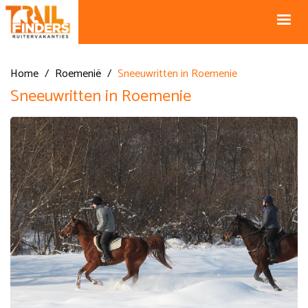
NL +31 43
BE +32 12
325 34 66
74 74 94
Blog
info@horseholiday.com
Home
/
Roemenië
/
Sneeuwritten in Roemenie
Sneeuwritten in Roemenie