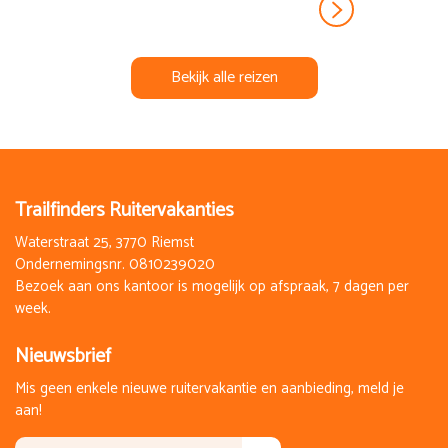
Bekijk alle reizen
Trailfinders Ruitervakanties
Waterstraat 25, 3770 Riemst
Ondernemingsnr. 0810239020
Bezoek aan ons kantoor is mogelijk op afspraak, 7 dagen per
week.
Nieuwsbrief
Mis geen enkele nieuwe ruitervakantie en aanbieding, meld je
aan!