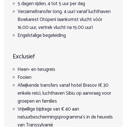
Dag 4
5 dagen rijden, 4 tot 5 uur per dag
Verzameltransfer (ong. 4 uur) vanaf luchthaven
Rustdag voor de paarden. Wij besteden aandacht aan de
Boekarest Otopeni (aankomst vlucht vóór
geschiedenis van Transsylvanië. De deelnemers beslissen
waar de tocht naartoe gaat. Wordt het het kasteel van
16.00 uur, vertrek vlucht na 15.00 uur)
Bran, het Dracula kasteel, en de stad Braºov of de stad
Engelstalige begeleiding
Sibiu met zijn bochtige straatjes in het middeleeuwse
centrum of enkele middeleeuwse dorpjes?
Exclusief
Dag 5-7
Elke dag een ochtend- en een middagtocht door het
Heen- en terugreis
besneeuwde landschap. Veel kans om sporen van wilde
Fooien
dieren te zien en met wat geluk zien we er ook nog een
paar in het echt.’s Avonds gezellig rond de open haard in
Afwijkende transfers vanaf hotel Brasov (€ 30
het hotel. Indien gewenst kunnen we voor u een tocht
enkele reis), luchthaven Sibiu op aanvraag voor
met de arreslee organiseren.
groepen en families
Dag 8
Vrijwillige bijdrage van € 40 aan
natuurbeschermingsprogramma’s in de heuvels
Na het ontbijt, terugkeer naar het vliegveld.
van Transsylvanië