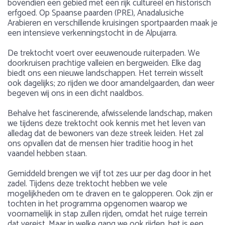
bovendien een gebied met een rijk cultureel en historisch
erfgoed. Op Spaanse paarden (PRE), Anadalusiche
Arabieren en verschillende kruisingen sportpaarden maak je
een intensieve verkenningstocht in de Alpujarra.
De trektocht voert over eeuwenoude ruiterpaden. We
doorkruisen prachtige valleien en bergweiden. Elke dag
biedt ons een nieuwe landschappen. Het terrein wisselt
ook dagelijks; zo rijden we door amandelgaarden, dan weer
begeven wij ons in een dicht naaldbos.
Behalve het fascinerende, afwisselende landschap, maken
we tijdens deze trektocht ook kennis met het leven van
alledag dat de bewoners van deze streek leiden. Het zal
ons opvallen dat de mensen hier traditie hoog in het
vaandel hebben staan.
Gemiddeld brengen we vijf tot zes uur per dag door in het
zadel. Tijdens deze trektocht hebben we vele
mogelijkheden om te draven en te galopperen. Ook zijn er
tochten in het programma opgenomen waarop we
voornamelijk in stap zullen rijden, omdat het ruige terrein
dat vereist. Maar in welke gang we ook rijden, het is een