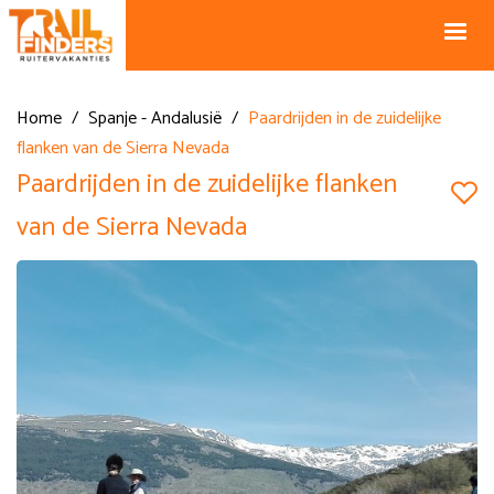
NL +31 43
BE +32 12
325 34 66
74 74 94
Blog
info@horseholiday.com
Home
/
Spanje - Andalusië
/
Paardrijden in de zuidelijke
flanken van de Sierra Nevada
Paardrijden in de zuidelijke flanken
van de Sierra Nevada