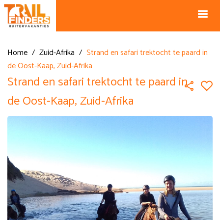
NL +31 43
BE +32 12
325 34 66
74 74 94
Blog
info@horseholiday.com
Home
/
Zuid-Afrika
/
Strand en safari trektocht te paard in
de Oost-Kaap, Zuid-Afrika
Strand en safari trektocht te paard in
de Oost-Kaap, Zuid-Afrika