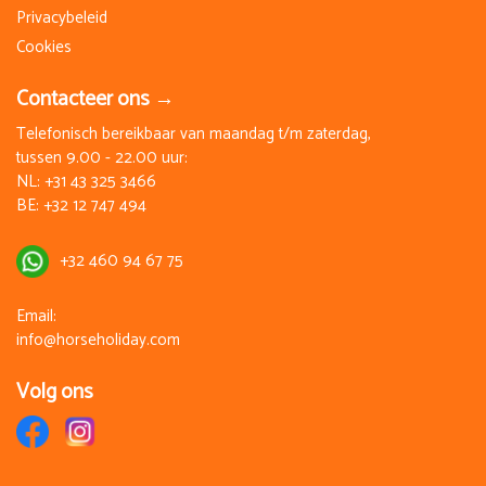
Op aanvraag
Privacybeleid
€ 1.810,00
Cookies
Boeken
Contacteer ons →
za 27 februari 2027
Telefonisch bereikbaar van maandag t/m zaterdag,
za 6 maart 2027
tussen 9.00 - 22.00 uur:
8 Dagen
Op aanvraag
NL:
+31 43 325 3466
€ 1.810,00
BE:
+32 12 747 494
Boeken
+32 460 94 67 75
za 13 maart 2027
za 20 maart 2027
Email:
8 Dagen
info@horseholiday.com
Op aanvraag
€ 1.810,00
Volg ons
Boeken
za 27 maart 2027
za 3 april 2027