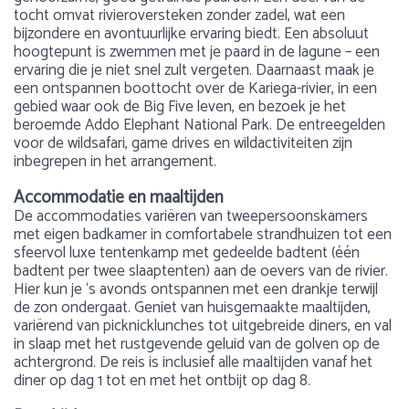
tocht omvat rivieroversteken zonder zadel, wat een
bijzondere en avontuurlijke ervaring biedt. Een absoluut
hoogtepunt is zwemmen met je paard in de lagune – een
ervaring die je niet snel zult vergeten. Daarnaast maak je
een ontspannen boottocht over de Kariega-rivier, in een
gebied waar ook de Big Five leven, en bezoek je het
beroemde Addo Elephant National Park. De entreegelden
voor de wildsafari, game drives en wildactiviteiten zijn
inbegrepen in het arrangement.
Accommodatie en maaltijden
De accommodaties variëren van tweepersoonskamers
met eigen badkamer in comfortabele strandhuizen tot een
sfeervol luxe tentenkamp met gedeelde badtent (één
badtent per twee slaaptenten) aan de oevers van de rivier.
Hier kun je ‘s avonds ontspannen met een drankje terwijl
de zon ondergaat. Geniet van huisgemaakte maaltijden,
variërend van picknicklunches tot uitgebreide diners, en val
in slaap met het rustgevende geluid van de golven op de
achtergrond. De reis is inclusief alle maaltijden vanaf het
diner op dag 1 tot en met het ontbijt op dag 8.