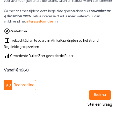
voor avontuurlijke ruiters die strand, safari en natuur willen combineren!
Ga met ons mee tijdens deze begeleide groepsreis van
27 november tot
4 december 2026
! Heb je interesse of wil je meer weten? Vul dan
vrijblijvend het
interesseformulier
in.
Zuid-Afrika
Trektocht,
Safari te paard in Afrika,
Paardrijden op het strand,
Begeleide groepsreizen
Gevorderde Ruiter,
Zeer gevorderde Ruiter
Vanaf € 1660
9.3
Beoordeling
Boek nu
Stel een vraag