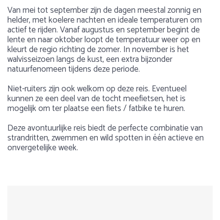
Van mei tot september zijn de dagen meestal zonnig en
helder, met koelere nachten en ideale temperaturen om
actief te rijden. Vanaf augustus en september begint de
lente en naar oktober loopt de temperatuur weer op en
kleurt de regio richting de zomer. In november is het
walvisseizoen langs de kust, een extra bijzonder
natuurfenomeen tijdens deze periode.
Niet-ruiters zijn ook welkom op deze reis. Eventueel
kunnen ze een deel van de tocht meefietsen, het is
mogelijk om ter plaatse een fiets / fatbike te huren.
Deze avontuurlijke reis biedt de perfecte combinatie van
strandritten, zwemmen en wild spotten in één actieve en
onvergetelijke week.
Voorbeeldprogramma
Leeftijd
Over Zuid-Afrika
Het was een fantastische ervaring! Super goed
Let op: De route kan worden aangepast op basis van
Min. 12 jaar en ervaren, onder begeleiding van een
Zuid-Afrika is een van de meest veelzijdige bestemmingen
ontvangen en de verzorging was tot in de puntjes
1
2
3
4
5
getijden, weersomstandigheden, beschikbaarheid en
volwassene
ter wereld voor een paardrijvakantie. Vanuit het zadel
geregeld.
logistieke overwegingen.
ontdek je uitgestrekte natuurreservaten, indrukwekkende
Bertrams
berglandschappen, open savannes, rivierbeddingen,