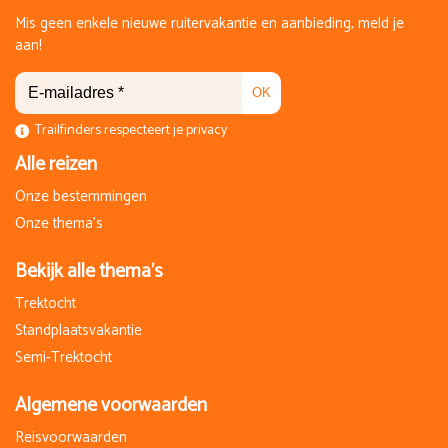
Mis geen enkele nieuwe ruitervakantie en aanbieding, meld je
Boeken
aan!
za 16 januari 2027
za 23 januari 2027
OK
8 Dagen
Trailfinders respecteert je privacy
Op aanvraag
€ 1.810,00
Alle reizen
Boeken
Onze bestemmingen
Onze thema's
za 30 januari 2027
za 6 februari 2027
Bekijk alle thema's
8 Dagen
Op aanvraag
Trektocht
€ 1.810,00
Standplaatsvakantie
Boeken
Semi-Trektocht
za 13 februari 2027
Algemene voorwaarden
za 20 februari 2027
8 Dagen
Reisvoorwaarden