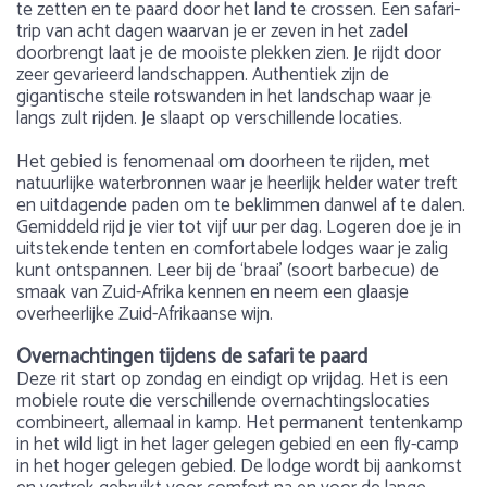
te zetten en te paard door het land te crossen. Een safari-
trip van acht dagen waarvan je er zeven in het zadel
doorbrengt laat je de mooiste plekken zien. Je rijdt door
zeer gevarieerd landschappen. Authentiek zijn de
gigantische steile rotswanden in het landschap waar je
langs zult rijden. Je slaapt op verschillende locaties.
Het gebied is fenomenaal om doorheen te rijden, met
natuurlijke waterbronnen waar je heerlijk helder water treft
en uitdagende paden om te beklimmen danwel af te dalen.
Gemiddeld rijd je vier tot vijf uur per dag. Logeren doe je in
uitstekende tenten en comfortabele lodges waar je zalig
kunt ontspannen. Leer bij de ‘braai’ (soort barbecue) de
smaak van Zuid-Afrika kennen en neem een glaasje
overheerlijke Zuid-Afrikaanse wijn.
Overnachtingen tijdens de safari te paard
Deze rit start op zondag en eindigt op vrijdag. Het is een
mobiele route die verschillende overnachtingslocaties
combineert, allemaal in kamp. Het permanent tentenkamp
in het wild ligt in het lager gelegen gebied en een fly-camp
in het hoger gelegen gebied. De lodge wordt bij aankomst