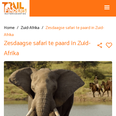
NL +31 43
BE +32 12
325 34 66
74 74 94
Blog
info@horseholiday.com
Home
/
Zuid-Afrika
/
Zesdaagse safari te paard in Zuid-
Afrika
Zesdaagse safari te paard in Zuid-
Afrika