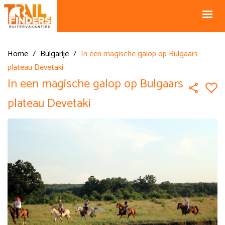
NL +31 43
BE +32 12
325 34 66
74 74 94
Blog
info@horseholiday.com
Home
/
Bulgarije
/
In een magische galop op Bulgaars
plateau Devetaki
In een magische galop op Bulgaars
plateau Devetaki