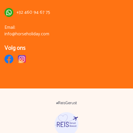
+32 460 94 67 75
Email:
info@horseholiday.com
Volg ons
#ReisGerust