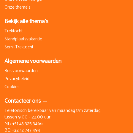
Onze thema's
Tijd voor het afscheid: Verzameltransfer van het hotel naar
het vliegveld in Sofia.
Bekijk alle thema's
Afhankelijk van de weersomstandigheden en de ervaring van
Trektocht
de ruiters wordt er tijdens de tocht gemiddeld 40% gestapt,
Standplaatsvakantie
30% gedraafd en 30% gegaloppeerd.
Semi-Trektocht
Algemene voorwaarden
Reisvoorwaarden
Privacybeleid
Cookies
Contacteer ons →
Telefonisch bereikbaar van maandag t/m zaterdag,
tussen 9.00 - 22.00 uur:
NL:
+31 43 325 3466
BE:
+32 12 747 494