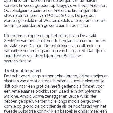
open land ten noorden van de bergen van de Balkan
kennen. Er wordt gereden op Shaygya, volbloed Arabieren,
Oost-Bulgaarse paarden en Arabische kruisingen. Hun
stokmaten variëren van 150 tot 165 cm. De paarden
worden gezadeld met Westernzadels of endurancezadels.
Sommige paarden zijn gewend aan bitloos rijden.
Kilometers galopperen op het plateau van Devetaki.
Genieten van het schitterende berglandschap rondom en
de vlakte van Danube. De ontdekking van culturele en
natuurlijke herkenningspunten van het gebied. Dat zijn de
ingrediënten van deze bijzondere Bulgaarse
paardrijvakantie.
Trektocht te paard
De tocht voert langs authentieke dorpen, kleine stadjes en
plaatsen van groot historisch belang. Luchtig element: je
rijdt ook naar een grot die heeft gediend als filmset voor
een Amerikaanse blockbuster. Beeld je in dat Sylvester
Stallone, Arnold Schwarzenegger en Bruce Willis hier
hebben gelopen. Verder rijd je langs mooie bergkloven,
kom je op grond die ooit diende als de hoofdstad van het
tweede Bulgaarse koninkrijk en bezoek je onder meer een