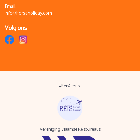
Email:
info@horseholiday.com
Volg ons
#ReisGerust
Vereniging Vlaamse Reisbureaus