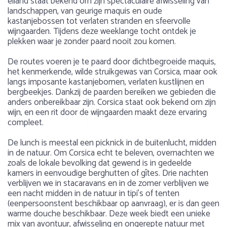
eiland staat bekend om zijn spectaculaire afwisseling van
landschappen, van geurige maquis en oude
kastanjebossen tot verlaten stranden en sfeervolle
wijngaarden. Tijdens deze weeklange tocht ontdek je
plekken waar je zonder paard nooit zou komen.
De routes voeren je te paard door dichtbegroeide maquis,
het kenmerkende, wilde struikgewas van Corsica, maar ook
langs imposante kastanjebomen, verlaten kustlijnen en
bergbeekjes. Dankzij de paarden bereiken we gebieden die
anders onbereikbaar zijn. Corsica staat ook bekend om zijn
wijn, en een rit door de wijngaarden maakt deze ervaring
compleet.
De lunch is meestal een picknick in de buitenlucht, midden
in de natuur. Om Corsica echt te beleven, overnachten we
zoals de lokale bevolking dat gewend is in gedeelde
kamers in eenvoudige berghutten of gîtes. Drie nachten
verblijven we in stacaravans en in de zomer verblijven we
een nacht midden in de natuur in tipi's of tenten
(eenpersoonstent beschikbaar op aanvraag), er is dan geen
warme douche beschikbaar. Deze week biedt een unieke
mix van avontuur, afwisseling en ongerepte natuur met