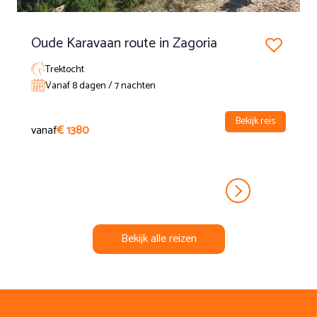
Na het ontbijt vertrekt de verzameltransfer naar de
luchthaven rond 09.30 uur.
Oude Karavaan route in Zagoria
Exclusief reserveringskosten 25 euro per boeking
Trektocht
Vanaf 8 dagen / 7 nachten
Bekijk reis
vanaf
€ 1380
Bekijk alle reizen