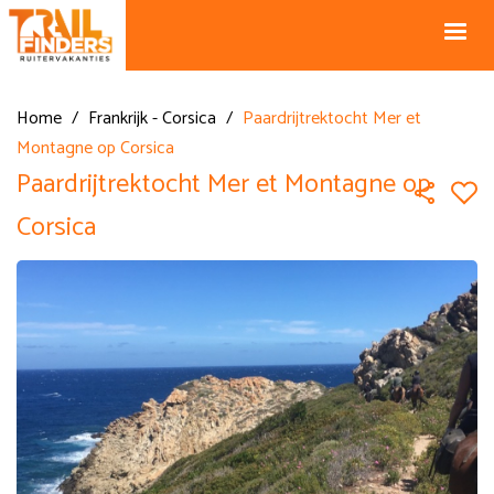
NL +31 43
BE +32 12
325 34 66
74 74 94
Blog
info@horseholiday.com
Home
/
Frankrijk - Corsica
/
Paardrijtrektocht Mer et
Montagne op Corsica
Paardrijtrektocht Mer et Montagne op
Corsica