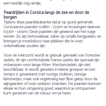
een heerlijk ruig randje.
Paardrijden in Corsica langs de zee en door de
bergen
Tijdens deze paardrijvakantie rijd je op goed getrainde
Corsicaanse paarden (1.48m - 1,55m) en kruisingen daarvan
(1,55m - 1,65m). Deze paarden zijn gewend aan het ruige
terrein. Ze zijn betrouwbaar, zeker op smalle bergpaden, en
brengen je moeiteloos naar plekken die te voet
onbereikbaar zouden zijn.
Voor de trektocht wordt er gebruik gemaakt van Forestier
zadels, dit zijn comfortabele Franse zadels die speciaal zijn
ontworpen voor lange ritten. Westernzadels zijn niet
beschikbaar. Er wordt gereden in kleine groepen en het
tempo is gevarieerd, met rustige stukken, stevige
klimmetjes, maar ook regelmatig een fijne galop door de
wijngaarden of over verlaten stranden. De paarden kennen
elkaar en hun omgeving goed, waardoor je ontspannen
kunt genieten van de natuur om je heen.
Voorbeeldprogramma
Gewicht
Over Corsica