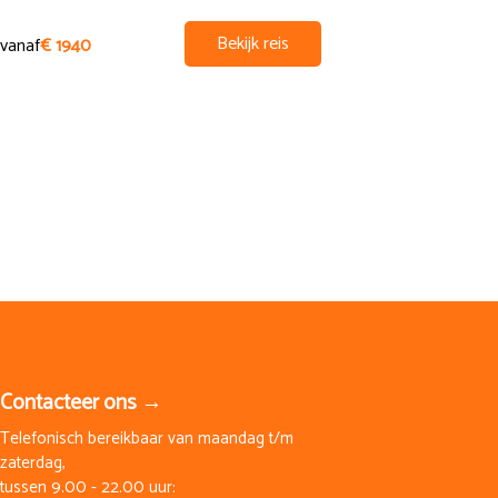
Bekijk reis
vanaf
€ 1940
vanaf
€ 165
Contacteer ons →
Telefonisch bereikbaar van maandag t/m
zaterdag,
tussen 9.00 - 22.00 uur: