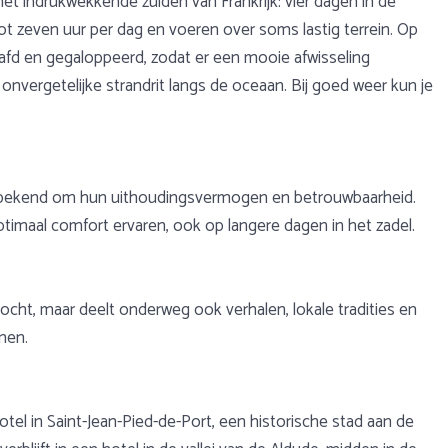
het indrukwekkende zuiden van Frankrijk: vier dagen in de
t zeven uur per dag en voeren over soms lastig terrein. Op
draafd en gegaloppeerd, zodat er een mooie afwisseling
vergetelijke strandrit langs de oceaan. Bij goed weer kun je
ren, bekend om hun uithoudingsvermogen en betrouwbaarheid.
timaal comfort ervaren, ook op langere dagen in het zadel.
 tocht, maar deelt onderweg ook verhalen, lokale tradities en
nnen.
hotel in Saint-Jean-Pied-de-Port, een historische stad aan de