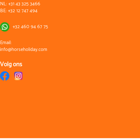
NL:
+31 43 325 3466
BE:
+32 12 747 494
+32 460 94 67 75
Email:
info@horseholiday.com
Volg ons