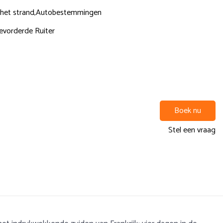
het strand,
Autobestemmingen
evorderde Ruiter
Boek nu
Stel een vraag