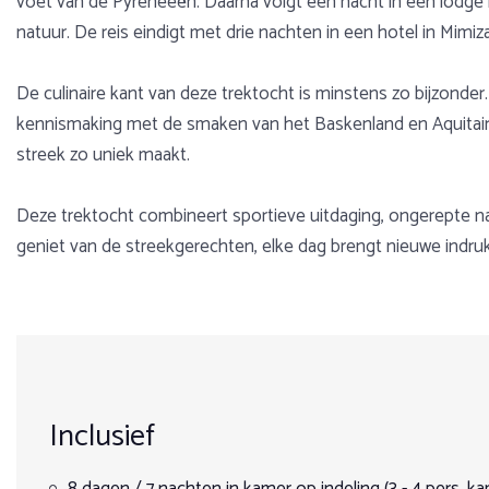
voet van de Pyreneeën. Daarna volgt een nacht in een lodge in
natuur. De reis eindigt met drie nachten in een hotel in Mimiz
De culinaire kant van deze trektocht is minstens zo bijzonde
kennismaking met de smaken van het Baskenland en Aquitaine.
streek zo uniek maakt.
Deze trektocht combineert sportieve uitdaging, ongerepte natu
geniet van de streekgerechten, elke dag brengt nieuwe indrukk
Voorbeeldprogramma
Gewicht
Over Frankrijk
9
Het is nu de tweede keer dat ik bij deze manege ("ce
Dag 1
Max. 85 kg
Frankrijk is een ideaal land voor een mooie ruitervakantie, ri
Altena
over het strand. Frankrijk te paard biedt vele mogelijkheden.
Leeftijd
Aankomst op de luchthaven van Bordeaux (afspraak in hal A) 
DATUM: 16-10-2025
Inclusief
Santiago de Compostela. Er is tijd om dit plaatsje te voet te
Een trektocht te paard of een standplaatsvakantie. Tochten 
Vanaf 18 jaar tot max. 72 jaar
de rug van een paard? Overnachten in Luxe kastelen of hoeft he
Prijsoverzicht
Dag 2