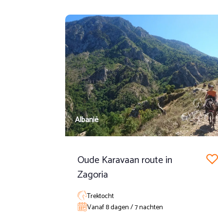
Dag 6 en 7
Niet-ruiter prijs op aanvraag
Klein groep toeslag bij 3 ruiters is 200 euro p.p.
Twee dagen rijden, waarin we het grootste woud van Europa
galop langs de waterlijn. De tocht eindigt op zaterdagavond
Dag 8
Verzameltransfer naar de luchthaven van Bordeaux om 08.30, d
13.00 uur. Als er nog tijd is voor het vertrek, bestaat de mog
Albanië
Oude Karavaan route in
Zagoria
Trektocht
Vanaf 8 dagen / 7 nachten