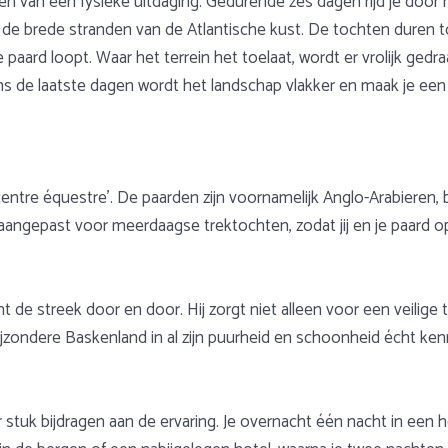
en van een fysieke uitdaging. Gedurende zes dagen rijd je door 
e brede stranden van de Atlantische kust. De tochten duren to
e paard loopt. Waar het terrein het toelaat, wordt er vrolijk ge
de laatste dagen wordt het landschap vlakker en maak je een on
t ‘centre équestre’. De paarden zijn voornamelijk Anglo-Arabie
angepast voor meerdaagse trektochten, zodat jij en je paard op
nt de streek door en door. Hij zorgt niet alleen voor een veilige
 bijzondere Baskenland in al zijn puurheid en schoonheid écht ke
oor stuk bijdragen aan de ervaring. Je overnacht één nacht in een 