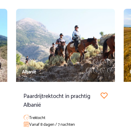
 ontdekken, met mooie uitzichten op één van de mooiste Fran
 met zonsondergang op het strand.
it is een rit van 2 uur met aankomst op de luchthaven rond 11.3
elijkheid door het stadscentrum te trekken.
Albanië
Paardrijtrektocht in prachtig
Albanië
Trektocht
Vanaf 8 dagen / 7 nachten