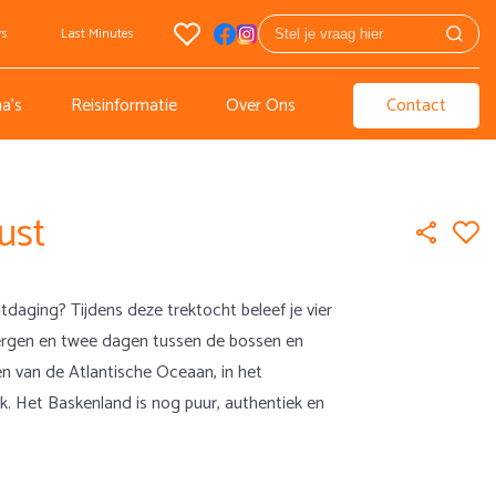
rs
Last Minutes
a's
Reisinformatie
Over Ons
Contact
ust
itdaging? Tijdens deze trektocht beleef je vier
bergen en twee dagen tussen de bossen en
en van de Atlantische Oceaan, in het
k. Het Baskenland is nog puur, authentiek en