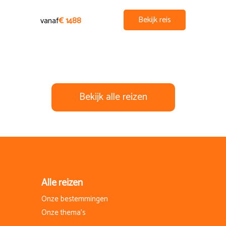
Bekijk reis
vanaf
€ 1488
Bekijk alle reizen
Alle reizen
Onze bestemmingen
Onze thema's