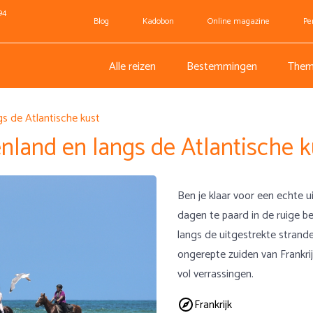
94
Blog
Kadobon
Online magazine
Pe
Alle reizen
Bestemmingen
Them
s de Atlantische kust
nland en langs de Atlantische k
Ben je klaar voor een echte u
dagen te paard in de ruige 
langs de uitgestrekte strand
ongerepte zuiden van Frankrij
vol verrassingen.
Frankrijk