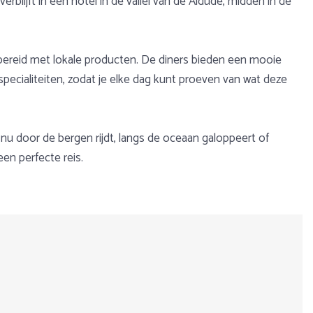
blijft in een hotel in de vallei van de Aldude, midden in de
g bereid met lokale producten. De diners bieden een mooie
ecialiteiten, zodat je elke dag kunt proeven van wat deze
 nu door de bergen rijdt, langs de oceaan galoppeert of
en perfecte reis.
rdrijvakantie! Paardrijden over de bergen, door de bossen of
cht
t behoren.
 Dit is Unesco Werelderfgoed, op de pelgrimsroute naar
 centrum. Overnachting in een hotel ter plaatse.
uiter. Een weekendje weg te paard of een hele week op pad op
e begeleiding van een Nederlandstalige gids, of wil je zelfs