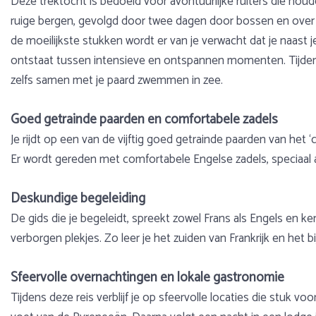
Deze trektocht is bedoeld voor avontuurlijke ruiters die houd
ruige bergen, gevolgd door twee dagen door bossen en over d
de moeilijkste stukken wordt er van je verwacht dat je naast j
ontstaat tussen intensieve en ontspannen momenten. Tijdens 
zelfs samen met je paard zwemmen in zee.
Goed getrainde paarden en comfortabele zadels
Je rijdt op een van de vijftig goed getrainde paarden van he
Er wordt gereden met comfortabele Engelse zadels, speciaal a
Deskundige begeleiding
De gids die je begeleidt, spreekt zowel Frans als Engels en ke
verborgen plekjes. Zo leer je het zuiden van Frankrijk en het
Sfeervolle overnachtingen en lokale gastronomie
Tijdens deze reis verblijf je op sfeervolle locaties die stuk v