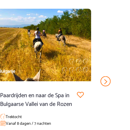
se stranden. Nu is ook het moment gekomen voor een snelle
0 uur. Een mogelijke vlucht terug naar huis mogelijk vanaf
Bulgarije
Bulgarije
Paardrijden en naar de Spa in
Te paard 
Bulgaarse Vallei van de Rozen
Bulgaars 
Trektocht
Trektocht,
Vanaf 8 dagen / 7 nachten
Vanaf 8 d