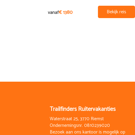
Bekijk reis
vanaf
€ 1380
Trailfinders Ruitervakanties
Waterstraat 25, 3770 Riemst
Ondernemingsnr. 0810239020
Bezoek aan ons kantoor is mogelijk op