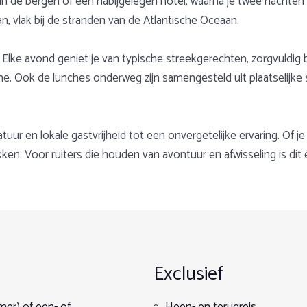
 de bergen of een nabijgelegen hotel, waarna je twee nachten ver
an, vlak bij de stranden van de Atlantische Oceaan.
r. Elke avond geniet je van typische streekgerechten, zorgvuldi
 Ook de lunches onderweg zijn samengesteld uit plaatselijke sp
ur en lokale gastvrijheid tot een onvergetelijke ervaring. Of je
en. Voor ruiters die houden van avontuur en afwisseling is dit e
ntre equestre") reed. Wederom een goede ervaring !
jk aan mooie natuur en zeker geschikt voor een avontuurlijke paa
1
2
3
4
5
Datum
Kamerkeuze
Gegevens
Extra's
Overzi
 Cultuur en heerlijke wijnen proeven kan ook tot het arrangemen
en verzameltransfer om 14.00 uur naar Saint Jean Pied-de-Port.
Exclusief
 verkennen. Avondmaal in een restaurant midden in het historisch
te paard voor beginnende ruiters (kinderen) of de gevorderde r
t niet zo luxe en kies je liever voor basic overnachtingen? Wil j