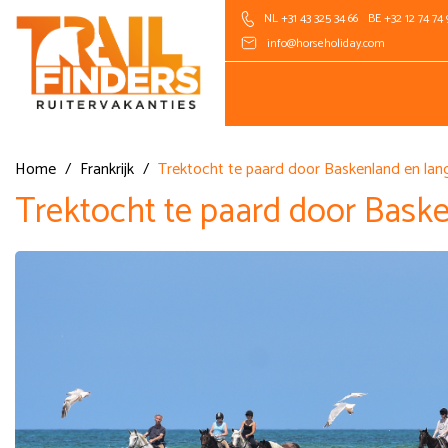
NL +31 43 325 34 66
BE +32 12 74 74 
info@horseholiday.com
Home
/
Frankrijk
/
Trektocht te paard door Baskenland en lang
Trektocht te paard door Baske