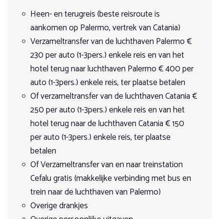
Heen- en terugreis (beste reisroute is
We vertrekken op de boerderij en volgen een oud pad met
aankomen op Palermo, vertrek van Catania)
schitterende uitzichten over de velden. We bereiken het
punt waar de provincies Palermo, Enna en Messina samen
Verzameltransfer van de luchthaven Palermo €
komen. Daarna duiken we weer de bossen in, meer bepaald
230 per auto (1-3pers.) enkele reis en van het
in het Sambughetti-Campanito reservaat. Daar picknicken
we. We volgen een steil pad tussen de kurkeiken om onze
hotel terug naar luchthaven Palermo € 400 per
overnachtingsplaats voor vanavond te bereiken. Ongeveer
auto (1-3pers.) enkele reis, ter plaatse betalen
5 uur in het zadel.
Of verzameltransfer van de luchthaven Catania €
Dag 4
250 per auto (1-3pers.) enkele reis en van het
hotel terug naar de luchthaven Catania € 150
Intussen bereiken we het hart van het Nebrodi-park en we
per auto (1-3pers.) enkele reis, ter plaatse
volgen een kilometers lange weg tussen bossen en hoge
bergweiden. Het is een landschap met een eigen karakter
betalen
en het levert adembenemende uitzichten op op de
Of Verzameltransfer van en naar treinstation
Tyrreense zee aan de ene kant en op het Siciliaanse
binnenland aan de anere kant. We rijden door
Cefalu gratis (makkelijke verbinding met bus en
beukenbossen San Fratello binnen, bekend voor de
trein naar de luchthaven van Palermo)
plaatselijke sanfratellani paarden, met hun sterke
Overige drankjes
lichaamsbouw en grote hoofd. Misschien zien we hen wel
grazen in het wild. Lunchen doen we op een open plek in