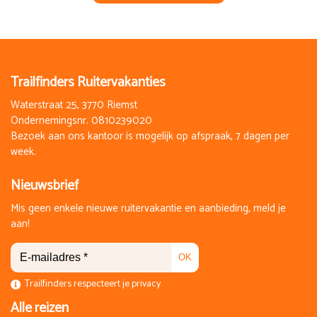
Dag 8
Na ontbijt verzameltransfer naar het vliegveld.
Trailfinders Ruitervakanties
Lees meer over deze reis in het artikel: Italië Sicilië
Paardrijtrektocht rond de Etna, Hippo Revue december
Waterstraat 25, 3770 Riemst
2016
Ondernemingsnr. 0810239020
Bezoek aan ons kantoor is mogelijk op afspraak, 7 dagen per
week.
Nieuwsbrief
Mis geen enkele nieuwe ruitervakantie en aanbieding, meld je
aan!
OK
Trailfinders respecteert je privacy
Alle reizen