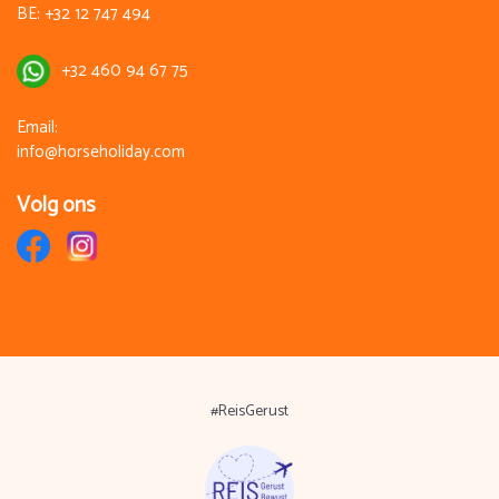
BE:
+32 12 747 494
+32 460 94 67 75
Email:
info@horseholiday.com
Volg ons
#ReisGerust