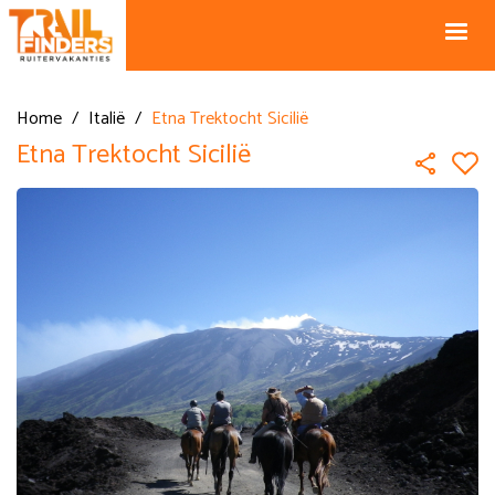
NL +31 43
BE +32 12
325 34 66
74 74 94
Blog
info@horseholiday.com
Home
/
Italië
/
Etna Trektocht Sicilië
Etna Trektocht Sicilië