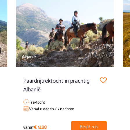
o. Na een picknick keren we terug naar de ranch, waar we de we
andigheden kan het programma worden aangepast.
Albanië
Paardrijtrektocht in prachtig
Albanië
Trektocht
Vanaf 8 dagen / 7 nachten
Bekijk reis
vanaf
€ 1488