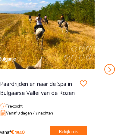
ek afsluiten met een gezamenlijke maaltijd.
Bulgarije
Bulgarije
Paardrijden en naar de Spa in
Te paard 
Bulgaarse Vallei van de Rozen
Bulgaars 
Trektocht
Trektocht,
Vanaf 8 dagen / 7 nachten
Vanaf 8 d
Bekijk reis
vanaf
€ 1940
vanaf
€ 165