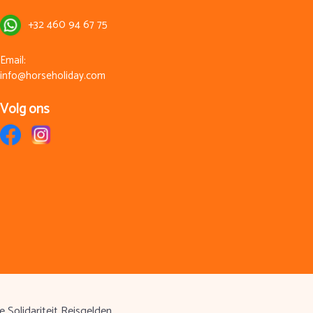
+32 460 94 67 75
Email:
info@horseholiday.com
Volg ons
 Solidariteit Reisgelden