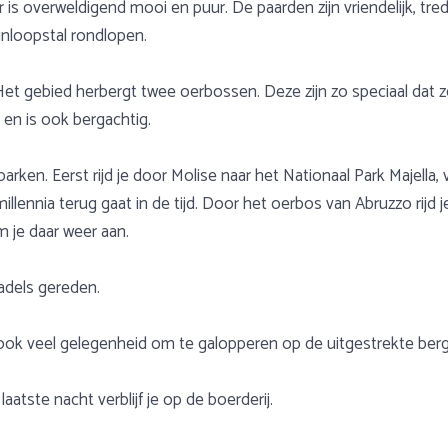
 is overweldigend mooi en puur. De paarden zijn vriendelijk, tr
inloopstal rondlopen.
. Het gebied herbergt twee oerbossen. Deze zijn zo speciaal da
n is ook bergachtig.
arken. Eerst rijd je door Molise naar het Nationaal Park Majel
llennia terug gaat in de tijd. Door het oerbos van Abruzzo rijd 
m je daar weer aan.
adels gereden.
ook veel gelegenheid om te galopperen op de uitgestrekte berg
aatste nacht verblijf je op de boerderij.