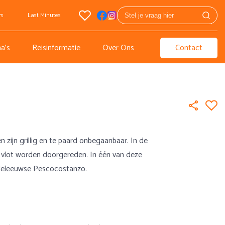
rs
Last Minutes
a's
Reisinformatie
Over Ons
Contact
zijn grillig en te paard onbegaanbaar. In de
vlot worden doorgereden. In één van deze
ddeleeuwse Pescocostanzo.