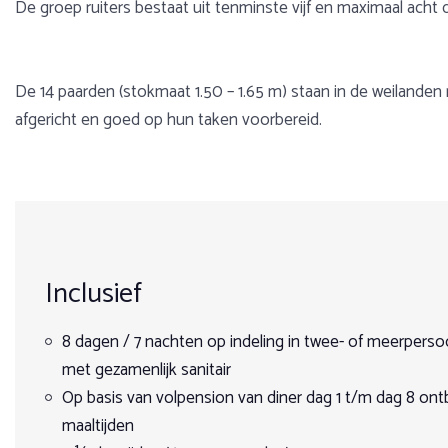
De groep ruiters bestaat uit tenminste vijf en maximaal acht 
De 14 paarden (stokmaat 1.50 – 1.65 m) staan in de weilanden
afgericht en goed op hun taken voorbereid.
Voorbeeldprogramma
Gewicht
Over Italië
Dag 1
Max. 90 kg (max. BMI 29)
De natuur in Italië is per gebied zeer afwisselend, overal g
die tegen de hitte kunnen. Langs de kust bevinden zich ve
Leeftijd
Je wordt in de avond verwelkomd op de boerderij. Onder het g
Inclusief
dag af.
Op de eilanden groeien prachtige bloemen. In het voorjaar ve
Min. 16 (vanaf 12 jaar onder begeleiding van een volwassen ruit
palmbomen zijn volop aanwezig... Italië is een land van heuv
Prijsoverzicht
Dag 2 - Introductierit (4 uur)
8 dagen / 7 nachten op indeling in twee- of meerperso
Aantal deelnemers
met gezamenlijk sanitair
za 3 oktober 2026
za 10 oktober 2026
Na een rustig ontbijt en een veiligheidsbriefing maak je kennis
Op basis van volpension van diner dag 1 t/m dag 8 ontbij
Min. 4 / max. 8 (uitzonderlijk 10)(3 weken voor vertrek)
maaltijden
Dag 3 - Tratturo Celano-Foggia (6 uur)