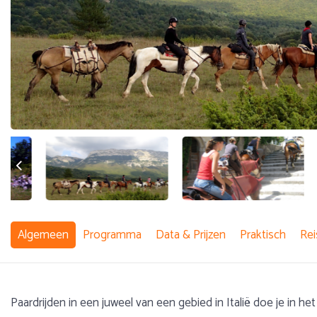
Algemeen
Programma
Data & Prijzen
Praktisch
Rei
Paardrijden in een juweel van een gebied in Italië doe je in 