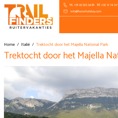
NL +31 43 325 34 66
BE +32 12 74 74 
info@horseholiday.com
Home
/
Italië
/
Trektocht door het Majella National Park
Trektocht door het Majella Na