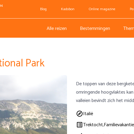
94
Blog
Kadobon
Online magazine
Pe
Alle reizen
Bestemmingen
Them
tional Park
De toppen van deze bergketen 
omringende hoogvlaktes kan 
valleien bevindt zich het mi
Italië
Trektocht,
Familievakantie