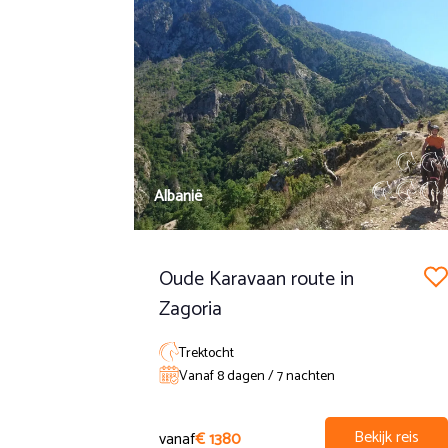
We rijden door rustige dorpjes en volgen opnieuw een Trattur
Dag 8
Ontbijt en vertrek naar het station van Isernia.
N.B. Afhankelijk van het weer en andere onvoorziene omst
Albanië
Oude Karavaan route in
Zagoria
Trektocht
Vanaf 8 dagen / 7 nachten
Bekijk reis
vanaf
€ 1380