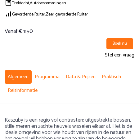
Trektocht,
Autobestemmingen
Gevorderde Ruiter,
Zeer gevorderde Ruiter
Vanaf € 1150
Boek nu
Stel een vraag
Algemeen
Programma
Data & Prijzen
Praktisch
Reisinformatie
Kaszuby is een regio vol contrasten: uitgestrekte bossen,
stille meren en zachte heuvels wisselen elkaar af. Het is de
ideale omgeving voor wie houdt van rijden in de natuur en
het gevoel wil hebben ver weg te zijn van de bewoonde