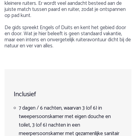
kleinere ruiters. Er wordt veel aandacht besteed aan de
juiste match tussen paard en ruiter, zodat je ontspannen
op pad kunt.
De gids spreekt Engels of Duits en kent het gebied door
en door. Wat je hier beleeft is geen standaard vakantie,
maar een intens en onvergetelijk ruiteravontuur dicht bij de
natuur en ver van alles.
Voorbeeld dagprogramma
Gewicht:
Over Polen
Deze tocht kan van Noord naar Zuid gereden worden of
Max. 100 kg
Polen is een ideaal land voor een mooie ruitervakantie.
1
2
3
4
5
van Zuid naar Noord.
Ook met de auto heel goed te bereiken! Een trektocht te
paard of dagtochten te paard: het kan allebei.
Leeftijd:
Dag 1:
Inclusief
Paardrijden in Polen betekent galopperen in een nog
Op aanvraag
Prijsoverzicht
onontdekt land voor het massatoerisme en draven in
Aankomst. Korte rit van een kleine twee uur om elkaar te
eindeloos prachtige natuur. Weids en heuvelachtig, met
7 dagen / 6 nachten, waarvan 3 (of 6) in
leren kennen.
Aantal deelnemers:
za 15 augustus 2026
dichte wouden en vele meren: hier kan je geweldige
tweepersoonskamer met eigen douche en
vr 21 augustus 2026
tochten maken. Paardrijden door uitgestrekte valleien of
Dag 2 t/m dag 5:
Min 2 ruiters en max. 8 ruiters (3 weken voor vertrek)
7 Dagen
toilet, 3 (of 6) nachten in een
langs de kust, zwemmen met je paard, door de bossen
Op aanvraag
rijden of in de bergen met adembenemende panorama’s?
meerpersoonskamer met gezamenlijke sanitair
Dagritten doorheen prachtige bossen en langs zuiveren
Zuidroute