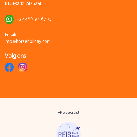
BE:
+32 12 747 494
+32 460 94 67 75
Email:
info@horseholiday.com
Volg ons
#ReisGerust