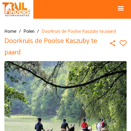
NL +31 43
BE +32 12
325 34 66
74 74 94
Blog
info@horseholiday.com
Home
/
Polen
/
Doorkruis de Poolse Kaszuby te paard
Doorkruis de Poolse Kaszuby te
paard