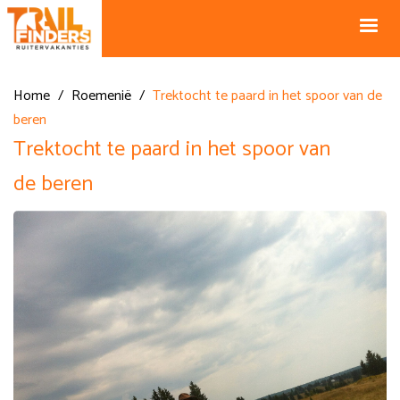
NL +31 43
BE +32 12
325 34 66
74 74 94
Blog
info@horseholiday.com
Home
/
Roemenië
/
Trektocht te paard in het spoor van de
beren
Trektocht te paard in het spoor van
de beren