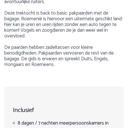
avontuurlijke ruiters.
Deze trektocht is back to basic: pakpaarden met de
bagage. Roemenië is hiervoor een uitermate geschikt land:
hier kan je uren en uren rijden zonder een auto tegen te
komen! Vogels en zoogdieren zie je dan weer wel in
overvloed.
De paarden hebben zadeltassen voor kleine
benodigdheden. Pakpaarden vervoeren de rest van de
bagage. De gids is ervaren en spreekt Duits, Engels,
Hongaars en Roemeens.
Voorbeeldprogramma
Aantal deelnemers
Over Roemenië
Max. 10 ruiters (weken voor vertrek)
Roemenië te paard verkennen in weggelegd voor de
Dag 1
1
2
3
4
5
avontuurlijke ruiters. De meest uitgestrekte heuvelrug van
de Karpaten van Transsylvanië in Roemenië laten ruiters
Aankomst en transfer naar de berghut. Deze ligt afgelegen
de ongerepte en kostbare berglandschappen zien. De
in het woud, op een idyllische plek met uitzicht op de
Inclusief
heuvelruggen en bergen worden bedekt door uitgestrekte,
bergen. Het van stroom verstoken onderkomen is
dichte naaldbossen, er stromen heldere beekjes en
Geen startdata
eenvoudig, maar comfortabel. De buitendouche in het
leistenen rotsformaties zorgen voor een dramatisch effect.
8 dagen / 7 nachten meerpersoonskamers in
woud zorgt voor een bijzondere douche-ervaring.