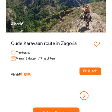
rijd je terug naar het huisje in het bos. Daar stijg je af, geniet
je van de omgeving en neem je een korte rust. Vervolgens
maak je een afdaling en rijd je de vallei in waar de paarden
hun onderkomen vinden. Daarna worden de ruiters naar de
boerderij gebracht die de basis vormt voor de tocht. Hier
Albanië
vind je douches en je kamer voor de overnachting. (6 uur
paardrijden)
Oude Karavaan route in Zagoria
Trektocht
Vanaf 8 dagen / 7 nachten
Bekijk reis
vanaf
€ 1380