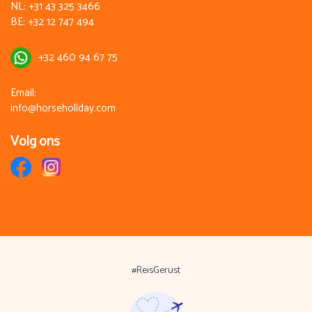
NL:
+31 43 325 3466
BE:
+32 12 747 494
+32 460 94 67 75
Email:
info@horseholiday.com
Volg ons
#ReisGerust