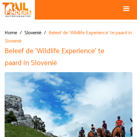
NL +31 43
BE +32 12
325 34 66
74 74 94
Blog
info@horseholiday.com
Home
/
Slovenië
/
Beleef de ‘Wildlife Experience’ te paard in
Slovenië
Beleef de ‘Wildlife Experience’ te
paard in Slovenië