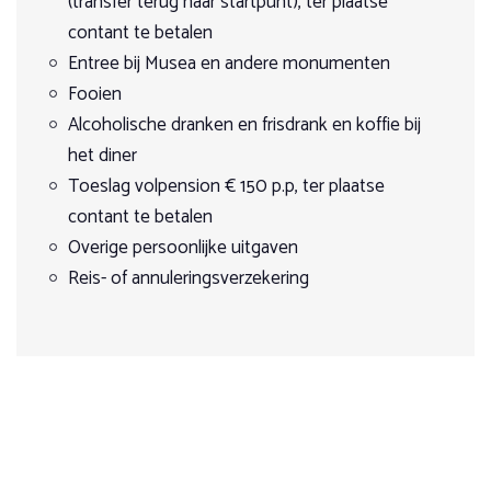
(transfer terug naar startpunt), ter plaatse
contant te betalen
Boeken
Entree bij Musea en andere monumenten
za 20 maart 2027
Fooien
vr 26 maart 2027
Alcoholische dranken en frisdrank en koffie bij
7 Dagen
Op aanvraag
het diner
€ 2.090,00
Toeslag volpension € 150 p.p, ter plaatse
Boeken
contant te betalen
Overige persoonlijke uitgaven
zo 11 april 2027
Reis- of annuleringsverzekering
za 17 april 2027
7 Dagen
Op aanvraag
€ 2.090,00
Boeken
zo 16 mei 2027
za 22 mei 2027
7 Dagen