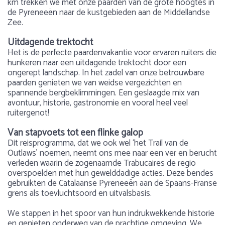
km trekken we met onze paarden van de grote hoogtes in
de Pyreneeën naar de kustgebieden aan de Middellandse
Zee.
Uitdagende trektocht
Het is de perfecte paardenvakantie voor ervaren ruiters die
hunkeren naar een uitdagende trektocht door een
ongerept landschap. In het zadel van onze betrouwbare
paarden genieten we van weidse vergezichten en
spannende bergbeklimmingen. Een geslaagde mix van
avontuur, historie, gastronomie en vooral heel veel
ruitergenot!
Van stapvoets tot een flinke galop
Dit reisprogramma, dat we ook wel ‘het Trail van de
Outlaws’ noemen, neemt ons mee naar een ver en berucht
verleden waarin de zogenaamde Trabucaires de regio
overspoelden met hun gewelddadige acties. Deze bendes
gebruikten de Catalaanse Pyreneeën aan de Spaans-Franse
grens als toevluchtsoord en uitvalsbasis.
We stappen in het spoor van hun indrukwekkende historie
en genieten onderweg van de prachtige omgeving. We