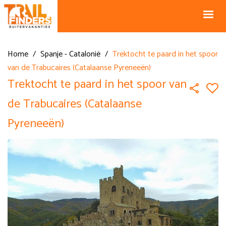
NL +31 43
BE +32 12
325 34 66
74 74 94
Blog
info@horseholiday.com
Home
/
Spanje - Catalonië
/
Trektocht te paard in het spoor
van de Trabucaires (Catalaanse Pyreneeën)
Trektocht te paard in het spoor van
de Trabucaires (Catalaanse
Pyreneeën)