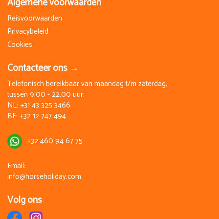
dient ter plaatse contant betaald te worden.
Algemene voorwaarden
Reisvoorwaarden
Indien er minder dan 4 ruiters zijn aangemeld op een trektocht
Privacybeleid
kan de tocht doorgaan tegen een kleine groep toeslag, alleen
Cookies
op aanvraag.
Contacteer ons →
Telefonisch bereikbaar van maandag t/m zaterdag,
tussen 9.00 - 22.00 uur:
NL:
+31 43 325 3466
BE:
+32 12 747 494
+32 460 94 67 75
Email:
info@horseholiday.com
Volg ons