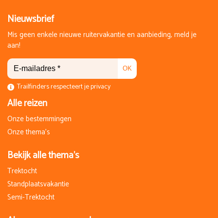
zo 17 oktober 2027
za 23 oktober 2027
Nieuwsbrief
7 Dagen
Op aanvraag
Mis geen enkele nieuwe ruitervakantie en aanbieding, meld je
€ 2.090,00
aan!
Boeken
OK
zo 14 november 2027
Trailfinders respecteert je privacy
za 20 november 2027
Alle reizen
7 Dagen
Op aanvraag
Onze bestemmingen
€ 2.090,00
Onze thema's
Boeken
Bekijk alle thema's
Trektocht
Standplaatsvakantie
Exclusief reserveringskosten 25 euro per boeking
Semi-Trektocht
Zowel de verzameltransfer als de toeslag voor vol pension