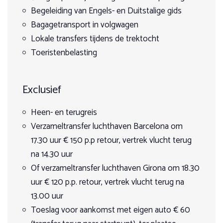
bergklimaat waar op grotere hoogte sneeuw een heel jaar
Begeleiding van Engels- en Duitstalige gids
kan blijven liggen
za 26 september 2026
Bagagetransport in volgwagen
vr 2 oktober 2026
Lokale transfers tijdens de trektocht
7 Dagen
Op aanvraag
Toeristenbelasting
€ 2.090,00
Boeken
Exclusief
zo 25 oktober 2026
za 31 oktober 2026
Heen- en terugreis
7 Dagen
Verzameltransfer luchthaven Barcelona om
Op aanvraag
17.30 uur € 150 p.p retour, vertrek vlucht terug
€ 2.090,00
na 14.30 uur
Boeken
Of verzameltransfer luchthaven Girona om 18.30
zo 22 november 2026
uur € 120 p.p. retour, vertrek vlucht terug na
za 28 november 2026
13.00 uur
7 Dagen
Toeslag voor aankomst met eigen auto € 60
Op aanvraag
€ 2.090,00