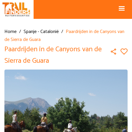
NL +31 43
BE +32 12
325 34 66
74 74 94
Blog
info@horseholiday.com
Home
/
Spanje - Catalonië
/
Paardrijden in de Canyons van
de Sierra de Guara
Paardrijden in de Canyons van de
Sierra de Guara