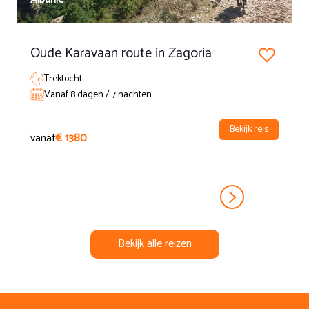
hooggelegen weiden van Fenales. Boven genieten we van
een adembenemend 360° panorama: meer dan 200 km
zicht op de Pyreneeën in het noorden en de vlakte van
Oude Karavaan route in Zagoria
Hoya de Huesca in het zuiden. Daarna dalen we te paard af
naar de herberg voor de laatste overnachting. (ca. 6 uur
Trektocht
paardrijden)
Vanaf 8 dagen / 7 nachten
Dag 8
Bekijk reis
vanaf
€ 1380
Vertrek na het ontbijt. Eventuele transfer naar treinstation
Huesca of luchthaven Zaragoza.
Bekijk alle reizen