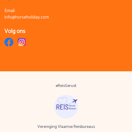
Email:
info@horseholiday.com
Volg ons
#ReisGerust
Vereniging Vlaamse Reisbureaus