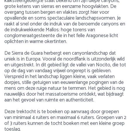
kalksteengebergte staat bekend om zijn diepe canyons,
grote ketens van sierras en eenzame hoogvlakten. De
overgang tussen bergen en vlaktes zorgt hier voor
opvallende en soms spectaculaire landschapsvormen. Je
raakt al snel onder de indruk van de beroemde canyons en
de indrukwekkende Mallos: hoge torens van
conglomeraatgesteente die in het felle Aragonese licht
oplichten in warme okertinten.
De Sierra de Guara herbergt een canyonlandschap dat
uniek is in Europa. Vooral de noordflank is uitzonderlijk wild
en uitgestrekt. In dit gebied ligt de vallei van Nocito, die tot
op de dag van vandaag vrijwel ongerept is gebleven.
Verspreid in het landschap liggen kleine, vaak verlaten
dorpjes, stille getuigen van eeuwenlange pogingen van de
mens om deze ruige natuur te temmen. Het gebied is nog
nauwelijks door het massatoerisme ontdekt, wat bijdraagt
aan het gevoel van ruimte en authenticiteit.
Deze trektocht is te boeken op aanvraag door groepen
van minimaal 4 ruiters en maximaal 6 ruiters. Groepen van 2
of 3 ruiters kunnen de tocht boeken met een kleine groep
toeslag.