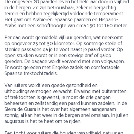
De ongeveer 20 paarden leven het hele jaar door in vrijheid
in de bergen. Ze zijn betrouwbaar, zeker in bergachtig
terrein en hebben tegelijkertijd voldoende temperament.
Het gaat om Arabieren, Spaanse paarden en Hispano-
Arabs met een schofthoogte van circa 1.50 tot 1.60 meter.
Per dag wordt gemiddeld vijf uur gereden, wat neerkomt
op ongeveer 25 tot 50 kilometer. Op sommige steile of
stenige passages ga je te voet naast je paard verder. Op
open stukken wordt er in een stevige draf of galop
gereden. De bagage wordt vervoerd met een volgwagen.
Er wordt gereden met Engelse zadels en comfortabele
Spaanse trektochtzadels.
Van ruiters wordt een goede gezondheid en
uithoudingsvermogen verwacht. Ervaring met buitenritten
of trektochten is gewenst, je moet de drie gangen
beheersen en zelfstandig een paard kunnen zadelen. In de
Sierra de Guara is het over het algemeen aangenaam
zonnig, al kan het weer in de bergen snel omslaan. In juli en
augustus is het te heet om te rijden.
Een tocht voor ruiters die houden van vrijheid, natuur en