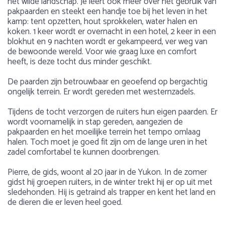
het wilde landschap. Je leert ook meer over het gebruik van
pakpaarden en steekt een handje toe bij het leven in het
kamp: tent opzetten, hout sprokkelen, water halen en
koken. 1 keer wordt er overnacht in een hotel, 2 keer in een
blokhut en 9 nachten wordt er gekampeerd, ver weg van
de bewoonde wereld. Voor wie graag luxe en comfort
heeft, is deze tocht dus minder geschikt.
De paarden zijn betrouwbaar en geoefend op bergachtig
ongelijk terrein. Er wordt gereden met westernzadels.
Tijdens de tocht verzorgen de ruiters hun eigen paarden. Er
wordt voornamelijk in stap gereden, aangezien de
pakpaarden en het moeilijke terrein het tempo omlaag
halen. Toch moet je goed fit zijn om de lange uren in het
zadel comfortabel te kunnen doorbrengen.
Pierre, de gids, woont al 20 jaar in de Yukon. In de zomer
gidst hij groepen ruiters, in de winter trekt hij er op uit met
sledehonden. Hij is getraind als trapper en kent het land en
de dieren die er leven heel goed.
Dag 1
Ervaring
Over Canada