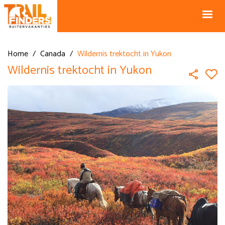
NL +31 43
BE +32 12
325 34 66
74 74 94
Blog
info@horseholiday.com
Home
/
Canada
/
Wildernis trektocht in Yukon
Wildernis trektocht in Yukon