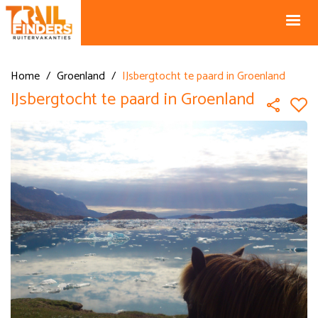
NL +31 43
BE +32 12
325 34 66
74 74 94
Blog
info@horseholiday.com
Home
/
Groenland
/
IJsbergtocht te paard in Groenland
IJsbergtocht te paard in Groenland