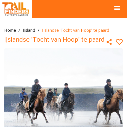
NL +31 43
BE +32 12
325 34 66
74 74 94
Blog
info@horseholiday.com
Home
/
IJsland
/
IJslandse 'Tocht van Hoop' te paard
IJslandse 'Tocht van Hoop' te paard