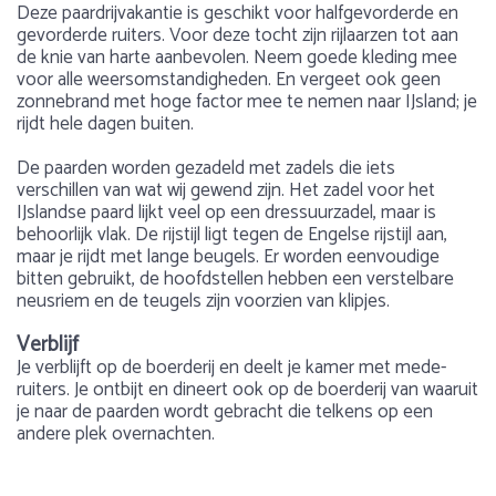
Deze paardrijvakantie is geschikt voor halfgevorderde en
gevorderde ruiters. Voor deze tocht zijn rijlaarzen tot aan
de knie van harte aanbevolen. Neem goede kleding mee
voor alle weersomstandigheden. En vergeet ook geen
zonnebrand met hoge factor mee te nemen naar IJsland; je
rijdt hele dagen buiten.
De paarden worden gezadeld met zadels die iets
verschillen van wat wij gewend zijn. Het zadel voor het
IJslandse paard lijkt veel op een dressuurzadel, maar is
behoorlijk vlak. De rijstijl ligt tegen de Engelse rijstijl aan,
maar je rijdt met lange beugels. Er worden eenvoudige
bitten gebruikt, de hoofdstellen hebben een verstelbare
neusriem en de teugels zijn voorzien van klipjes.
Verblijf
Je verblijft op de boerderij en deelt je kamer met mede-
ruiters. Je ontbijt en dineert ook op de boerderij van waaruit
je naar de paarden wordt gebracht die telkens op een
andere plek overnachten.
Dag 1
Gewicht
Over Ijsland