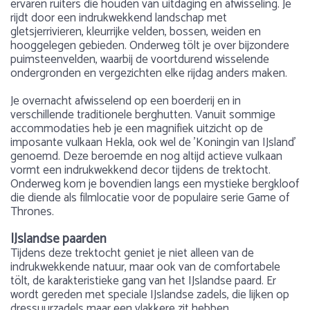
ervaren ruiters die houden van uitdaging en afwisseling. Je
rijdt door een indrukwekkend landschap met
gletsjerrivieren, kleurrijke velden, bossen, weiden en
hooggelegen gebieden. Onderweg tölt je over bijzondere
puimsteenvelden, waarbij de voortdurend wisselende
ondergronden en vergezichten elke rijdag anders maken.
Je overnacht afwisselend op een boerderij en in
verschillende traditionele berghutten. Vanuit sommige
accommodaties heb je een magnifiek uitzicht op de
imposante vulkaan Hekla, ook wel de 'Koningin van IJsland'
genoemd. Deze beroemde en nog altijd actieve vulkaan
vormt een indrukwekkend decor tijdens de trektocht.
Onderweg kom je bovendien langs een mystieke bergkloof
die diende als filmlocatie voor de populaire serie Game of
Thrones.
IJslandse paarden
Tijdens deze trektocht geniet je niet alleen van de
indrukwekkende natuur, maar ook van de comfortabele
tölt, de karakteristieke gang van het IJslandse paard. Er
wordt gereden met speciale IJslandse zadels, die lijken op
dressuurzadels maar een vlakkere zit hebben.