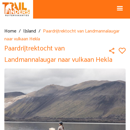
NL +31 43
BE +32 12
325 34 66
74 74 94
Blog
info@horseholiday.com
Home
/
IJsland
/
Paardrijtrektocht van Landmannalaugar
naar vulkaan Hekla
Paardrijtrektocht van
Landmannalaugar naar vulkaan Hekla