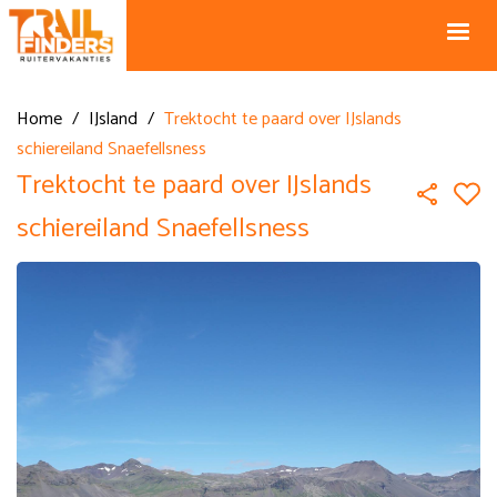
NL +31 43
BE +32 12
325 34 66
74 74 94
Blog
info@horseholiday.com
Home
/
IJsland
/
Trektocht te paard over IJslands
schiereiland Snaefellsness
Trektocht te paard over IJslands
schiereiland Snaefellsness