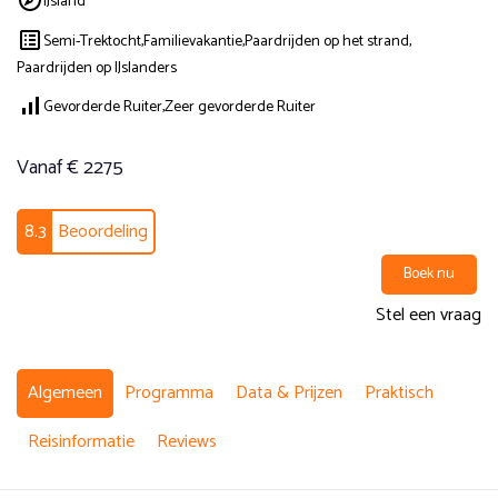
IJsland
Semi-Trektocht,
Familievakantie,
Paardrijden op het strand,
Paardrijden op IJslanders
Gevorderde Ruiter,
Zeer gevorderde Ruiter
Vanaf € 2275
8.3
Beoordeling
Boek nu
Stel een vraag
Algemeen
Programma
Data & Prijzen
Praktisch
Reisinformatie
Reviews