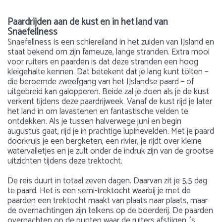
Paardrijden aan de kust en in het land van
Snaefellness
Snaefellness is een schiereiland in het zuiden van IJsland en
staat bekend om zijn fameuze, lange stranden. Extra mooi
voor ruiters en paarden is dat deze stranden een hoog
kleigehalte kennen. Dat betekent dat je lang kunt tölten –
die beroemde zweefgang van het IJslandse paard – of
uitgebreid kan galopperen. Beide zal je doen als je de kust
verkent tijdens deze paardrijweek. Vanaf de kust rijd je later
het land in om lavastenen en fantastische velden te
ontdekken. Als je tussen halverwege juni en begin
augustus gaat, rijd je in prachtige lupinevelden. Met je paard
doorkruis je een bergketen, een rivier, je rijdt over kleine
watervalletjes en je zult onder de indruk zijn van de grootse
uitzichten tijdens deze trektocht.
De reis duurt in totaal zeven dagen. Daarvan zit je 5,5 dag
te paard. Het is een semi-trektocht waarbij je met de
paarden een trektocht maakt van plaats naar plaats, maar
de overnachtingen zijn telkens op de boerderij. De paarden
overnachten op de punten waar de ruiters afstijgen. ’s