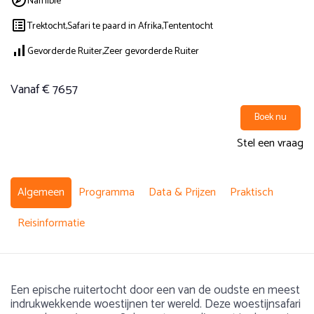
Namibië
Trektocht,
Safari te paard in Afrika,
Tententocht
Gevorderde Ruiter,
Zeer gevorderde Ruiter
Vanaf € 7657
Boek nu
Stel een vraag
Algemeen
Programma
Data & Prijzen
Praktisch
Reisinformatie
Een epische ruitertocht door een van de oudste en meest
indrukwekkende woestijnen ter wereld. Deze woestijnsafari