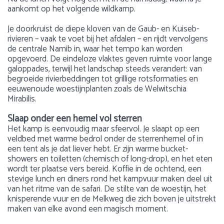
aankomt op het volgende wildkamp.
Je doorkruist de diepe kloven van de Gaub- en Kuiseb-
rivieren – vaak te voet bij het afdalen – en rijdt vervolgens
de centrale Namib in, waar het tempo kan worden
opgevoerd. De eindeloze vlaktes geven ruimte voor lange
galoppades, terwijl het landschap steeds verandert: van
begroeide rivierbeddingen tot grillige rotsformaties en
eeuwenoude woestijnplanten zoals de Welwitschia
Mirabilis.
Slaap onder een hemel vol sterren
Het kamp is eenvoudig maar sfeervol. Je slaapt op een
veldbed met warme bedrol onder de sterrenhemel of in
een tent als je dat liever hebt. Er zijn warme bucket-
showers en toiletten (chemisch of long-drop), en het eten
wordt ter plaatse vers bereid. Koffie in de ochtend, een
stevige lunch en diners rond het kampvuur maken deel uit
van het ritme van de safari. De stilte van de woestijn, het
knisperende vuur en de Melkweg die zich boven je uitstrekt
maken van elke avond een magisch moment.