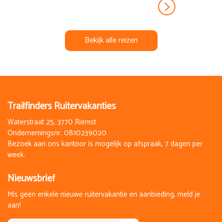
Bekijk alle reizen
Trailfinders Ruitervakanties
Waterstraat 25, 3770 Riemst
Ondernemingsnr. 0810239020
Bezoek aan ons kantoor is mogelijk op afspraak, 7 dagen per
week.
Nieuwsbrief
Mis geen enkele nieuwe ruitervakantie en aanbieding, meld je
aan!