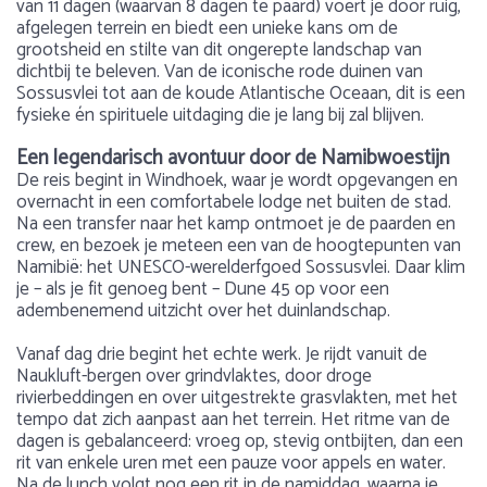
van 11 dagen (waarvan 8 dagen te paard) voert je door ruig,
afgelegen terrein en biedt een unieke kans om de
grootsheid en stilte van dit ongerepte landschap van
dichtbij te beleven. Van de iconische rode duinen van
Sossusvlei tot aan de koude Atlantische Oceaan, dit is een
fysieke én spirituele uitdaging die je lang bij zal blijven.
Een legendarisch avontuur door de Namibwoestijn
De reis begint in Windhoek, waar je wordt opgevangen en
overnacht in een comfortabele lodge net buiten de stad.
Na een transfer naar het kamp ontmoet je de paarden en
crew, en bezoek je meteen een van de hoogtepunten van
Namibië: het UNESCO-werelderfgoed Sossusvlei. Daar klim
je – als je fit genoeg bent – Dune 45 op voor een
adembenemend uitzicht over het duinlandschap.
Vanaf dag drie begint het echte werk. Je rijdt vanuit de
Naukluft-bergen over grindvlaktes, door droge
rivierbeddingen en over uitgestrekte grasvlakten, met het
tempo dat zich aanpast aan het terrein. Het ritme van de
dagen is gebalanceerd: vroeg op, stevig ontbijten, dan een
rit van enkele uren met een pauze voor appels en water.
Na de lunch volgt nog een rit in de namiddag, waarna je