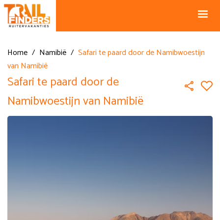
NL +31 43
BE +32 12
325 34 66
74 74 94
Blog
info@horseholiday.com
Home
/
Namibië
/
Safari te paard door de Namibwoestijn
van Namibië
Safari te paard door de
Namibwoestijn van Namibië