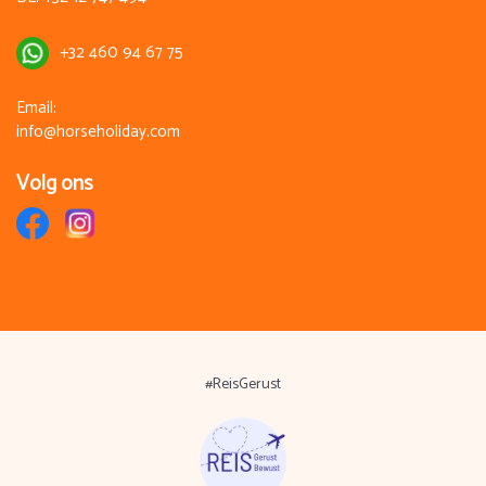
+32 460 94 67 75
Email:
info@horseholiday.com
Volg ons
#ReisGerust