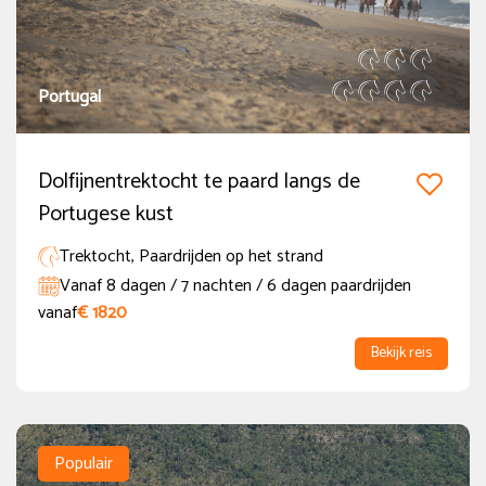
(1)
Thema
Portugal
Trektocht
(177)
Semi-Trektocht
(41)
Dolfijnentrektocht te paard langs de
Standplaatsvakantie
(191)
Portugese kust
Safari te paard in Afrika
(18)
Trektocht, Paardrijden op het strand
Vanaf 8 dagen / 7 nachten / 6 dagen paardrijden
Paardrijden met Nederlandstalige begeleiding
(24)
vanaf
€ 1820
Meer tonen
Bekijk reis
Land
Albanië
(5)
Populair