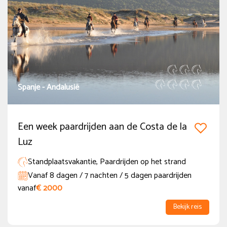
Vol in 2027
(1)
Extra Opties
1-persoons accommodatie
(208)
Niet-ruiter
(133)
Spanje - Andalusië
Kindprogramma
(7)
Korting voor kinderen
(29)
Een week paardrijden aan de Costa de la
Luz
Flexibel programma
(7)
Standplaatsvakantie, Paardrijden op het strand
Meer tonen
Vanaf 8 dagen / 7 nachten / 5 dagen paardrijden
vanaf
€ 2000
Bekijk reis