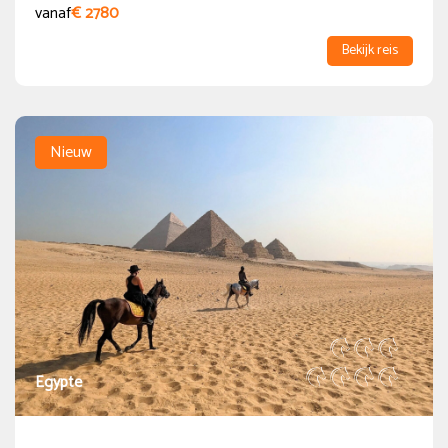
vanaf
€ 2780
Bekijk reis
Nieuw
Egypte