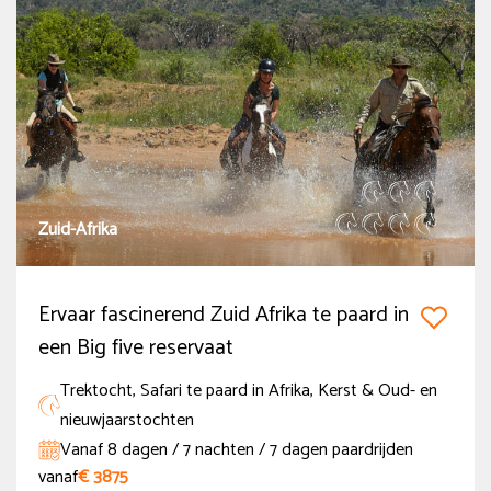
Argentinië
(2)
België
(2)
Bosnië en Herzegovina
(3)
Botswana
(4)
Meer tonen
Zuid-Afrika
Prijs
Onder de € 500
Ervaar fascinerend Zuid Afrika te paard in
€ 500 - € 1000
een Big five reservaat
€ 1000 - € 2000
Trektocht, Safari te paard in Afrika, Kerst & Oud- en
€ 2000 - € 3000
nieuwjaarstochten
Vanaf 8 dagen / 7 nachten / 7 dagen paardrijden
Boven de € 3000
vanaf
€ 3875