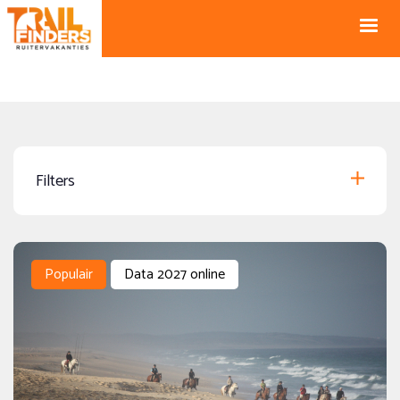
NL +31 43
BE +32 12
325 34 66
74 74 94
Blog
info@horseholiday.com
Filters
Speciale aanbiedingen
Populair
Data 2027 online
Data 2027 online
(82)
Data 2028 online
(1)
Gegarandeerd vertrek
(1)
Begeleide Groepsreis