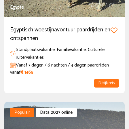
Egypte
Ruiterniveau
Egyptisch woestijnavontuur paardrijden en
Beginner
(70)
ontspannen
Gevorderde beginner
(160)
Standplaatsvakantie, Familievakantie, Culturele
Gevorderde Ruiter
(370)
ruitervakanties
Vanaf 7 dagen / 6 nachten / 4 dagen paardrijden
Zeer gevorderde Ruiter
(374)
vanaf
€ 1465
Nieuwe of populaire reizen
Bekijk reis
Populair
(55)
Nieuw
(45)
Populair
Data 2027 online
Vol in 2026
(19)