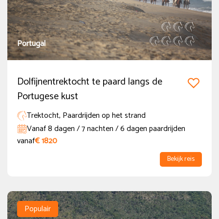
(1)
Thema
Portugal
Trektocht
(177)
Semi-Trektocht
(41)
Dolfijnentrektocht te paard langs de
Standplaatsvakantie
(191)
Portugese kust
Safari te paard in Afrika
(18)
Trektocht, Paardrijden op het strand
Vanaf 8 dagen / 7 nachten / 6 dagen paardrijden
Paardrijden met Nederlandstalige begeleiding
(24)
vanaf
€ 1820
Meer tonen
Bekijk reis
Land
Albanië
(5)
Populair