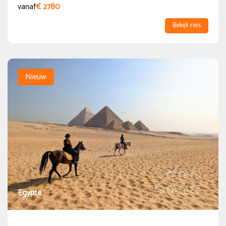
vanaf
€ 2780
Bekijk reis
Nieuw
Egypte