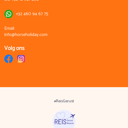
+32 460 94 67 75
Email:
info@horseholiday.com
Volg ons
#ReisGerust