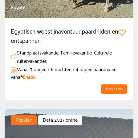
Egypte
Ruiterniveau
Egyptisch woestijnavontuur paardrijden en
Beginner
(70)
ontspannen
Gevorderde beginner
(160)
Standplaatsvakantie, Familievakantie, Culturele
Gevorderde Ruiter
(370)
ruitervakanties
Vanaf 7 dagen / 6 nachten / 4 dagen paardrijden
Zeer gevorderde Ruiter
(374)
vanaf
€ 1465
Nieuwe of populaire reizen
Bekijk reis
Populair
(55)
Nieuw
(45)
Populair
Data 2027 online
Vol in 2026
(19)