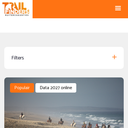
NL +31 43
BE +32 12
325 34 66
74 74 94
Blog
info@horseholiday.com
Filters
Speciale aanbiedingen
Populair
Data 2027 online
Data 2027 online
(82)
Data 2028 online
(1)
Gegarandeerd vertrek
(1)
Begeleide Groepsreis