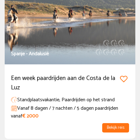
Vol in 2027
(1)
Extra Opties
1-persoons accommodatie
(208)
Niet-ruiter
(133)
Spanje - Andalusië
Kindprogramma
(7)
Korting voor kinderen
(29)
Een week paardrijden aan de Costa de la
Luz
Flexibel programma
(7)
Standplaatsvakantie, Paardrijden op het strand
Meer tonen
Vanaf 8 dagen / 7 nachten / 5 dagen paardrijden
vanaf
€ 2000
Bekijk reis