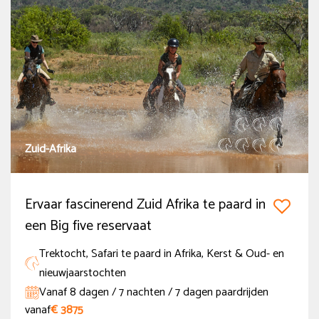
Argentinië
(2)
België
(2)
Bosnië en Herzegovina
(3)
Botswana
(4)
Meer tonen
Zuid-Afrika
Prijs
Onder de € 500
Ervaar fascinerend Zuid Afrika te paard in
€ 500 - € 1000
een Big five reservaat
€ 1000 - € 2000
Trektocht, Safari te paard in Afrika, Kerst & Oud- en
€ 2000 - € 3000
nieuwjaarstochten
Vanaf 8 dagen / 7 nachten / 7 dagen paardrijden
Boven de € 3000
vanaf
€ 3875